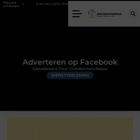
Nieuwe
Kies de juiste diamantboor voor uw project
Hoe weersomstandighe
artikelen
Adverteren op Facebook
Gepubliceerd Door Grotebomencheque
DIENSTVERLENING