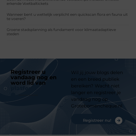
erkende Voetbaltickets
Wanneer bent u wettelijk verplicht een quickscan flora en fauna uit
te voeren?
Groene stadsplanning als fundament voor klimaatadaptieve
steden
Registreer u
Wil jij jouw blogs delen
vandaag nog en
en een breed publiek
word lid van
ons
bereiken? Wacht niet
platform
langer en registreer je
vandaag nog op
Grotebomencheque.nl
Registreer nu!