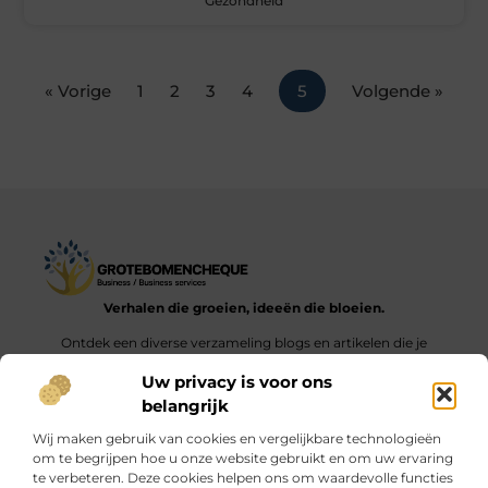
Gezondheid
« Vorige
1
2
3
4
5
Volgende »
Verhalen die groeien, ideeën die bloeien.
Ontdek een diverse verzameling blogs en artikelen die je
inspireren en aanzetten tot nieuwe inzichten en acties in het
Uw privacy is voor ons
dagelijks leven.
belangrijk
Bericht categorie
Wij maken gebruik van cookies en vergelijkbare technologieën
om te begrijpen hoe u onze website gebruikt en om uw ervaring
te verbeteren. Deze cookies helpen ons om waardevolle functies