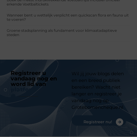
erkende Voetbaltickets
Wanneer bent u wettelijk verplicht een quickscan flora en fauna uit
te voeren?
Groene stadsplanning als fundament voor klimaatadaptieve
steden
Registreer u
Wil jij jouw blogs delen
vandaag nog en
en een breed publiek
word lid van
ons
bereiken? Wacht niet
platform
langer en registreer je
vandaag nog op
Grotebomencheque.nl
Registreer nu!