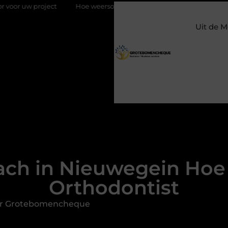
ject
Hoe weersomstandigheden de internationale uienhandel 
Uit de M
ach in Nieuwegein Hoe K
Orthodontist
or Grotebomencheque