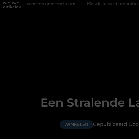
Nieuwe
 voor een groeiend team
Kies de juiste diamantboor voor uw pro
artikelen
Een Stralende L
Gepubliceerd Do
WINKELEN