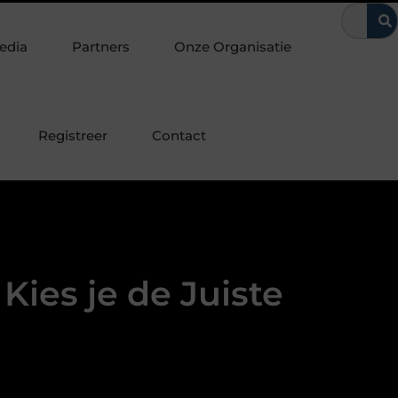
op een bepaalde manier beïnvloeden
Van Voorburg-Noord tot Es
edia
Partners
Onze Organisatie
Registreer
Contact
ies je de Juiste