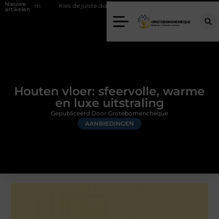
Nieuwe
Kies de juiste diamantboor voor uw project
Hoe weersomstandighed
artikelen
Houten vloer: sfeervolle, warme
en luxe uitstraling
Gepubliceerd Door Grotebomencheque
AANBIEDINGEN