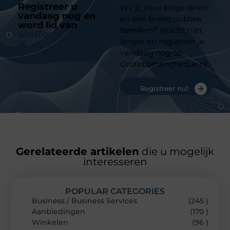
Registreer u
Wil jij jouw blogs delen
vandaag nog en
en een breed publiek
word lid van
ons
bereiken? Wacht niet
platform
langer en registreer je
vandaag nog op
Grotebomencheque.nl
Registreer nu!
Gerelateerde artikelen
die u mogelijk
interesseren
POPULAR CATEGORIES
Business / Business Services
(245 )
Aanbiedingen
(170 )
Winkelen
(96 )