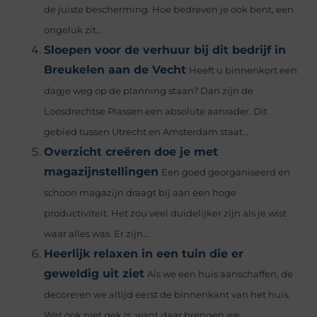
de juiste bescherming. Hoe bedreven je ook bent, een
ongeluk zit...
Sloepen voor de verhuur bij dit bedrijf in
Breukelen aan de Vecht
Heeft u binnenkort een
dagje weg op de planning staan? Dan zijn de
Loosdrechtse Plassen een absolute aanrader. Dit
gebied tussen Utrecht en Amsterdam staat...
Overzicht creëren doe je met
magazijnstellingen
Een goed georganiseerd en
schoon magazijn draagt ​​bij aan een hoge
productiviteit. Het zou veel duidelijker zijn als je wist
waar alles was. Er zijn...
Heerlijk relaxen in een tuin die er
geweldig uit ziet
Als we een huis aanschaffen, de
decoreren we altijd eerst de binnenkant van het huis.
Wat ook niet gek is, want daar brengen we