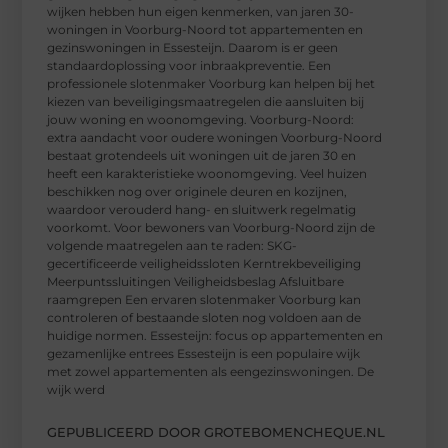
wijken hebben hun eigen kenmerken, van jaren 30-
woningen in Voorburg-Noord tot appartementen en
gezinswoningen in Essesteijn. Daarom is er geen
standaardoplossing voor inbraakpreventie. Een
professionele slotenmaker Voorburg kan helpen bij het
kiezen van beveiligingsmaatregelen die aansluiten bij
jouw woning en woonomgeving. Voorburg-Noord:
extra aandacht voor oudere woningen Voorburg-Noord
bestaat grotendeels uit woningen uit de jaren 30 en
heeft een karakteristieke woonomgeving. Veel huizen
beschikken nog over originele deuren en kozijnen,
waardoor verouderd hang- en sluitwerk regelmatig
voorkomt. Voor bewoners van Voorburg-Noord zijn de
volgende maatregelen aan te raden: SKG-
gecertificeerde veiligheidssloten Kerntrekbeveiliging
Meerpuntssluitingen Veiligheidsbeslag Afsluitbare
raamgrepen Een ervaren slotenmaker Voorburg kan
controleren of bestaande sloten nog voldoen aan de
huidige normen. Essesteijn: focus op appartementen en
gezamenlijke entrees Essesteijn is een populaire wijk
met zowel appartementen als eengezinswoningen. De
wijk werd
GEPUBLICEERD DOOR GROTEBOMENCHEQUE.NL