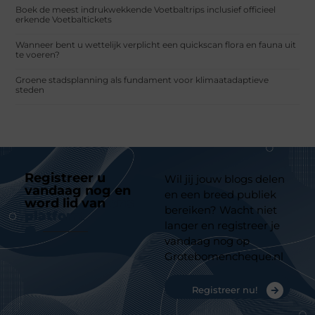
Boek de meest indrukwekkende Voetbaltrips inclusief officieel
erkende Voetbaltickets
Wanneer bent u wettelijk verplicht een quickscan flora en fauna uit
te voeren?
Groene stadsplanning als fundament voor klimaatadaptieve
steden
Registreer u
Wil jij jouw blogs delen
vandaag nog en
en een breed publiek
word lid van
ons
bereiken? Wacht niet
platform
langer en registreer je
vandaag nog op
Grotebomencheque.nl
Registreer nu!