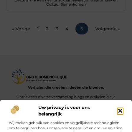
De Culinaire Reis naar Snackbar Hilversum waar Smaak en
Cultuur Samenkomen
« Vorige
1
2
3
4
5
Volgende »
Verhalen die groeien, ideeën die bloeien.
Ontdek een diverse verzameling blogs en artikelen die je
inspireren en aanzetten tot nieuwe inzichten en acties in het
Uw privacy is voor ons
dagelijks leven.
belangrijk
Bericht categorie
Wij maken gebruik van cookies en vergelijkbare technologieën
om te begrijpen hoe u onze website gebruikt en om uw ervaring