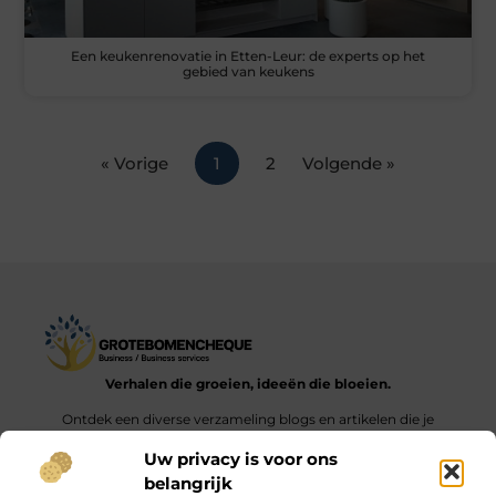
Een keukenrenovatie in Etten-Leur: de experts op het
gebied van keukens
« Vorige
1
2
Volgende »
Verhalen die groeien, ideeën die bloeien.
Ontdek een diverse verzameling blogs en artikelen die je
inspireren en aanzetten tot nieuwe inzichten en acties in het
Uw privacy is voor ons
dagelijks leven.
belangrijk