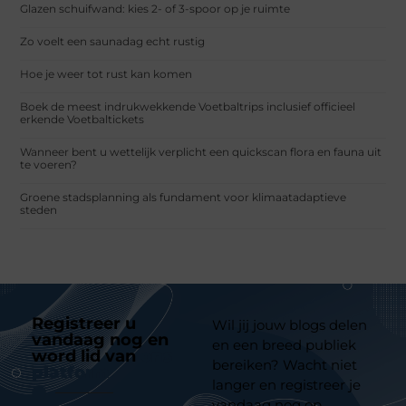
Glazen schuifwand: kies 2- of 3-spoor op je ruimte
Zo voelt een saunadag echt rustig
Hoe je weer tot rust kan komen
Boek de meest indrukwekkende Voetbaltrips inclusief officieel
erkende Voetbaltickets
Wanneer bent u wettelijk verplicht een quickscan flora en fauna uit
te voeren?
Groene stadsplanning als fundament voor klimaatadaptieve
steden
Registreer u
Wil jij jouw blogs delen
vandaag nog en
en een breed publiek
word lid van
ons
bereiken? Wacht niet
platform
langer en registreer je
vandaag nog op