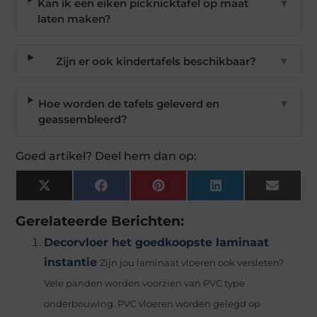
Kan ik een eiken picknicktafel op maat
▼
laten maken?
Zijn er ook kindertafels beschikbaar?
▼
Hoe worden de tafels geleverd en
▼
geassembleerd?
Goed artikel? Deel hem dan op:
X
Facebook
Pinterest
LinkedIn
Email
(Twitter)
Gerelateerde Berichten:
Decorvloer het goedkoopste laminaat
instantie
Zijn jou laminaat vloeren ook versleten?
Vele panden worden voorzien van PVC type
onderbouwing. PVC vloeren worden gelegd op