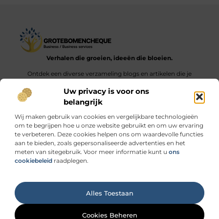
Verhalen die groeien, ideeën die bloeien.
Ontdek een diverse verzameling blogs en artikelen die je
inspireren en aanzetten tot nieuwe inzichten en acties in het
Uw privacy is voor ons
dagelijks leven.
belangrijk
Bericht categorie
Wij maken gebruik van cookies en vergelijkbare technologieën
om te begrijpen hoe u onze website gebruikt en om uw ervaring
te verbeteren. Deze cookies helpen ons om waardevolle functies
aan te bieden, zoals gepersonaliseerde advertenties en het
meten van sitegebruik. Voor meer informatie kunt u
ons
Onze informatie
cookiebeleid
raadplegen.
Linkbuilding geld verdienen: durf jij de stap naar de “link economie”?
Ga Naar Bo
Alles Toestaan
Website index
Cookiebeleid (EU)
@2025 www.grotebomencheque.nl. All Right Reserved.
Cookies Beheren