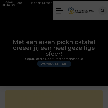
Nieuwe
m
Kies de juiste diamantboor voor uw project
Hoe weersomstand
artikelen
Met een eiken picknicktafel
creëer jij een heel gezellige
sfeer!
Gepubliceerd Door Grotebomencheque
WONING EN TUIN