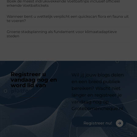
Boek de meest indrukwekkende Voetbaltrips inclusief officieel
erkende Voetbaltickets
Wanneer bent u wettelijk verplicht een quickscan flora en fauna uit
te voeren?
Groene stadsplanning als fundament voor klimaatadaptieve
steden
Registreer u
Wil jij jouw blogs delen
vandaag nog en
en een breed publiek
word lid van
ons
bereiken? Wacht niet
platform
langer en registreer je
vandaag nog op
Grotebomencheque.nl
Registreer nu!