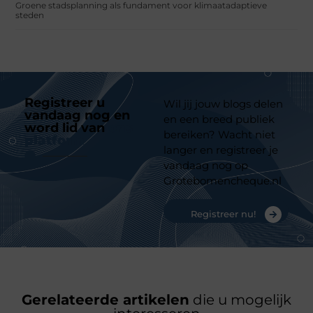
Groene stadsplanning als fundament voor klimaatadaptieve
steden
Registreer u
Wil jij jouw blogs delen
vandaag nog en
en een breed publiek
word lid van
ons
bereiken? Wacht niet
platform
langer en registreer je
vandaag nog op
Grotebomencheque.nl
Registreer nu!
Gerelateerde artikelen
die u mogelijk