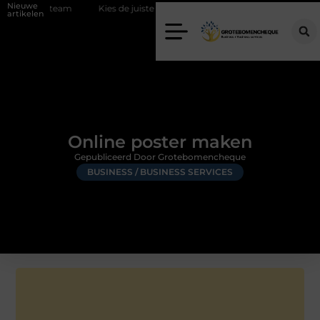
Nieuwe
nd team
Kies de juiste diamantboor voor uw project
Hoe weerso
artikelen
Online poster maken
Gepubliceerd Door Grotebomencheque
BUSINESS / BUSINESS SERVICES