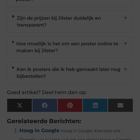
Zijn de prijzen bij Jilster duidelijk en
▼
transparant?
Hoe moeilijk is het om een poster online te
▼
maken bij Jilster?
Kan ik posters die ik heb gemaakt later nog
▼
bijbestellen?
Goed artikel? Deel hem dan op:
X
Facebook
Pinterest
LinkedIn
Email
(Twitter)
Gerelateerde Berichten:
Hoog in Google
Hoog in Google: kies voor ons
Droomt u er al jaren van om een plekje hoog in Google