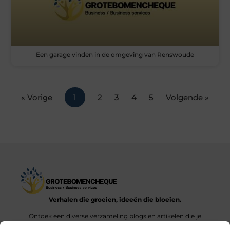
Een garage vinden in de omgeving van Renswoude
« Vorige
1
2
3
4
5
Volgende »
Verhalen die groeien, ideeën die bloeien.
Ontdek een diverse verzameling blogs en artikelen die je
inspireren en aanzetten tot nieuwe inzichten en acties in het