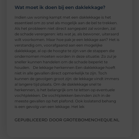
Wat moet ik doen bij een daklekkage?
Indien uw woning kampt met een daklekkage is het
essentieel om zo snel als mogelijk aan de bel te trekken.
Als het probleem niet direct aangepakt zal worden, zal
de schade verergeren: iets wat je, als bewoner, uiteraard
wilt voorkomen. Maar hoe pak je een lekkage aan? Het is
verstandig om, voorafgaand aan een mogelijke
daklekkage, al op de hoogte te zijn van de stappen die
ondernomen moeten worden in deze situatie. Zo zul je
sneller kunnen handelen om de schade beperkt te
houden. De lekkage herkennen Een daklekkage hoeft
niet in alle gevallen direct opmerkelijk te zijn. Toch
kunnen de gevolgen groot zijn: de lekkage vindt immers
al langere tijd plaats. Om de daklekkage snel te
herkennen, is het belangrijk om te letten op eventuele
vochtplekken. De vochtplekken bevinden zich in de
meeste gevallen op het plafond. Ook loslatend behang
is een gevolg van een lekkage. Het lek
GEPUBLICEERD DOOR GROTEBOMENCHEQUE.NL