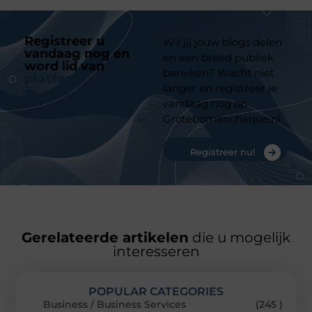
Registreer u
Wil jij jouw blogs delen
vandaag nog en
en een breed publiek
word lid van
ons
bereiken? Wacht niet
platform
langer en registreer je
vandaag nog op
Grotebomencheque.nl
Registreer nu!
Gerelateerde artikelen
die u mogelijk
interesseren
POPULAR CATEGORIES
Business / Business Services
(245 )