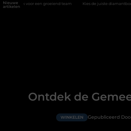
Nieuwe
or een groeiend team
Kies de juiste diamantboor voor uw projec
artikelen
Ontdek de Gemeen
Gepubliceerd Do
WINKELEN