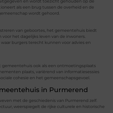
uitgegeven en wordt toezicht gehouden op de
tioneert als een brug tussen de overheid en de
e gemeenschap wordt gehoord.
istreren van geboortes, het gemeentehuis biedt
n voor het dagelijks leven van de inwoners.
t waar burgers terecht kunnen voor advies en
het gemeentehuis ook als een ontmoetingsplaats
nementen plaats, variërend van informatiesessies
de sociale cohesie en het gemeenschapsgevoel.
emeentehuis in Purmerend
weven met de geschiedenis van Purmerend zelf.
ctuur, weerspiegelt de rijke culturele en historische