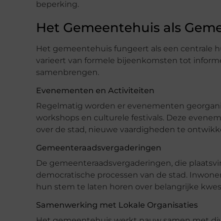
beperking.
Het Gemeentehuis als Gem
Het gemeentehuis fungeert als een centrale hu
varieert van formele bijeenkomsten tot inf
samenbrengen.
Evenementen en Activiteiten
Regelmatig worden er evenementen georganise
workshops en culturele festivals. Deze evene
over de stad, nieuwe vaardigheden te ontwikk
Gemeenteraadsvergaderingen
De gemeenteraadsvergaderingen, die plaatsvin
democratische processen van de stad. Inwo
hun stem te laten horen over belangrijke kwe
Samenwerking met Lokale Organisaties
Het gemeentehuis werkt nauw samen met divers