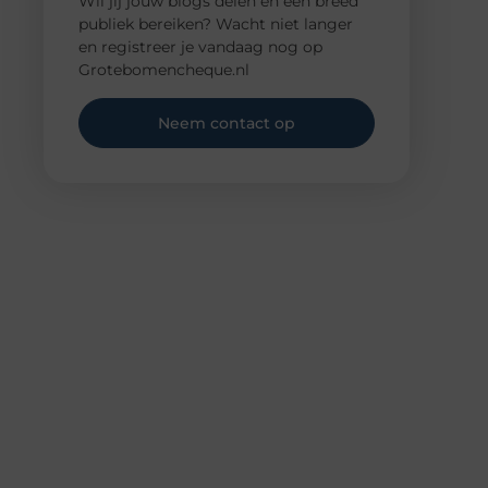
Wil jij jouw blogs delen en een breed
publiek bereiken? Wacht niet langer
en registreer je vandaag nog op
Grotebomencheque.nl
Neem contact op