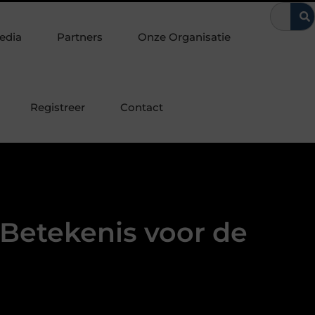
een bepaalde manier beïnvloeden
Van Voorburg-Noord tot Esses
edia
Partners
Onze Organisatie
Registreer
Contact
Betekenis voor de