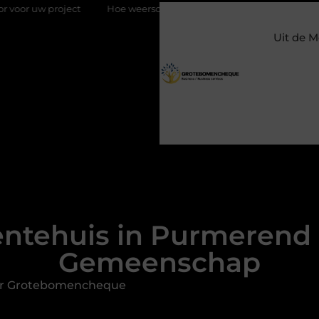
t
Hoe weersomstandigheden de internationale uienhandel op 
Uit de M
tehuis in Purmerend 
Gemeenschap
or Grotebomencheque