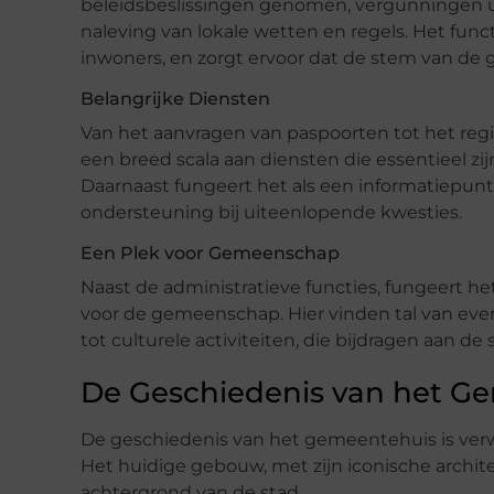
beleidsbeslissingen genomen, vergunningen 
naleving van lokale wetten en regels. Het func
inwoners, en zorgt ervoor dat de stem van d
Belangrijke Diensten
Van het aanvragen van paspoorten tot het reg
een breed scala aan diensten die essentieel zij
Daarnaast fungeert het als een informatiepun
ondersteuning bij uiteenlopende kwesties.
Een Plek voor Gemeenschap
Naast de administratieve functies, fungeert 
voor de gemeenschap. Hier vinden tal van eve
tot culturele activiteiten, die bijdragen aan 
De Geschiedenis van het G
De geschiedenis van het gemeentehuis is ver
Het huidige gebouw, met zijn iconische archite
achtergrond van de stad.