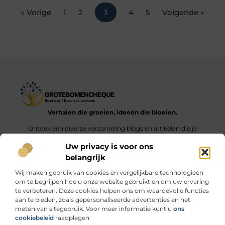
« Vorige
1
2
3
4
5
Volgende »
Verhalen die groeien, ideeën die bloeien.
Ontdek een diverse verzameling blogs en artikelen die je
inspireren en aanzetten tot nieuwe inzichten en acties in het
Uw privacy is voor ons
dagelijks leven.
belangrijk
Bericht categorie
Wij maken gebruik van cookies en vergelijkbare technologieën
om te begrijpen hoe u onze website gebruikt en om uw ervaring
te verbeteren. Deze cookies helpen ons om waardevolle functies
aan te bieden, zoals gepersonaliseerde advertenties en het
meten van sitegebruik. Voor meer informatie kunt u
ons
Onze informatie
cookiebeleid
raadplegen.
Linkbuilding geld verdienen: durf jij de stap naar de “link economie”?