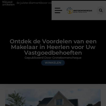
Nieuwe
diamantboor voor uw project
Hoe weersomstandigheden de internatio
artikelen
Ontdek de Voordelen van een
Makelaar in Heerlen voor Uw
Vastgoedbehoeften
Gepubliceerd Door Grotebomencheque
WINKELEN