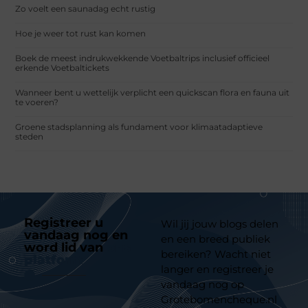
Zo voelt een saunadag echt rustig
Hoe je weer tot rust kan komen
Boek de meest indrukwekkende Voetbaltrips inclusief officieel
erkende Voetbaltickets
Wanneer bent u wettelijk verplicht een quickscan flora en fauna uit
te voeren?
Groene stadsplanning als fundament voor klimaatadaptieve
steden
Registreer u
Wil jij jouw blogs delen
vandaag nog en
en een breed publiek
word lid van
ons
bereiken? Wacht niet
platform
langer en registreer je
vandaag nog op
Grotebomencheque.nl