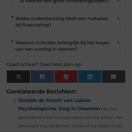
Is Heerlen een goed investeringsobject?
▼
Welke ondersteuning biedt een makelaar
▼
bij financiering?
Waarom is locatie belangrijk bij het kopen
▼
van een woning in Heerlen?
Goed artikel? Deel hem dan op:
X
Facebook
Pinterest
LinkedIn
Email
(Twitter)
Gerelateerde Berichten:
Ontdek de Kracht van Lokale
Psychologische Zorg in Drachten
Mentale
gezondheid is een cruciaal aspect van ons welzijn. Het
beïnvloedt hoe we denken, voelen en handelen in het