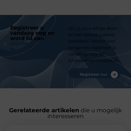
Registreer u
Wil jij jouw blogs delen
vandaag nog en
en een breed publiek
word lid van
ons
bereiken? Wacht niet
platform
langer en registreer je
vandaag nog op
Grotebomencheque.nl
Registreer nu!
Gerelateerde artikelen
die u mogelijk
interesseren