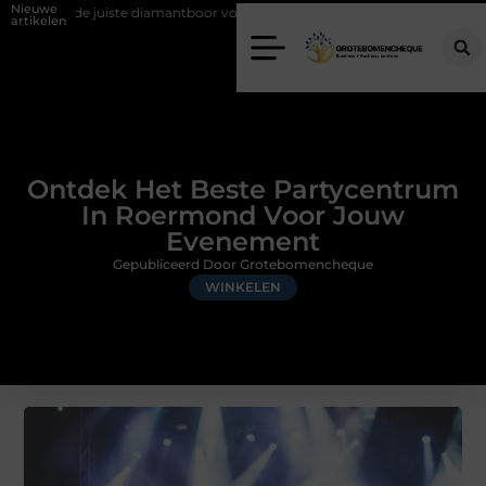
Nieuwe
e diamantboor voor uw project
Hoe weersomstandigheden de internat
artikelen
Ontdek Het Beste Partycentrum
In Roermond Voor Jouw
Evenement
Gepubliceerd Door Grotebomencheque
WINKELEN