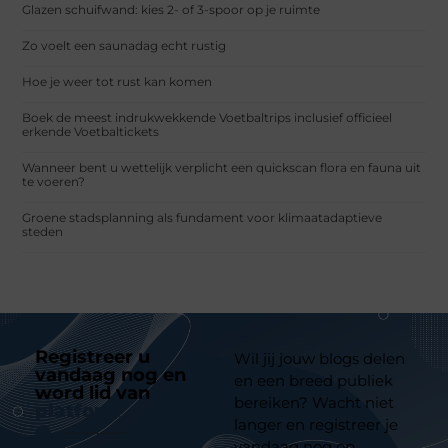
Glazen schuifwand: kies 2- of 3-spoor op je ruimte
Zo voelt een saunadag echt rustig
Hoe je weer tot rust kan komen
Boek de meest indrukwekkende Voetbaltrips inclusief officieel
erkende Voetbaltickets
Wanneer bent u wettelijk verplicht een quickscan flora en fauna uit
te voeren?
Groene stadsplanning als fundament voor klimaatadaptieve
steden
Registreer u
Wil jij jouw blogs delen
vandaag nog en
en een breed publiek
word lid van
ons
bereiken? Wacht niet
platform
langer en registreer je
vandaag nog op