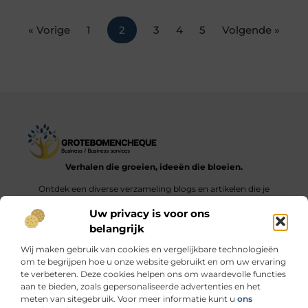
« Vorige
1
2
3
4
5
Volgende »
Verhalen die groeien, ideeën die bloeien.
Ontdek een diverse verzameling blogs en artikelen die je
inspireren en aanzetten tot nieuwe inzichten en acties in het
Uw privacy is voor ons
dagelijks leven.
belangrijk
Bericht categorie
Wij maken gebruik van cookies en vergelijkbare technologieën
om te begrijpen hoe u onze website gebruikt en om uw ervaring
te verbeteren. Deze cookies helpen ons om waardevolle functies
aan te bieden, zoals gepersonaliseerde advertenties en het
meten van sitegebruik. Voor meer informatie kunt u
ons
Onze informatie