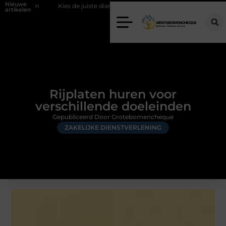
Nieuwe
Kies de juiste diamantboor voor uw project
Hoe weersomstandighe
artikelen
Rijplaten huren voor
verschillende doeleinden
Gepubliceerd Door Grotebomencheque
ZAKELIJKE DIENSTVERLENING