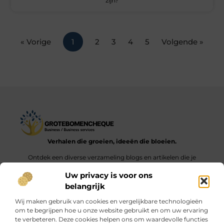
zijn?
« Vorige
1
2
3
4
5
Volgende »
Verhalen die groeien, ideeën die bloeien.
Ontdek een diverse verzameling blogs en artikelen die je
inspireren en aanzetten tot nieuwe inzichten en acties in het
Uw privacy is voor ons
dagelijks leven.
belangrijk
Bericht categorie
Wij maken gebruik van cookies en vergelijkbare technologieën
om te begrijpen hoe u onze website gebruikt en om uw ervaring
te verbeteren. Deze cookies helpen ons om waardevolle functies