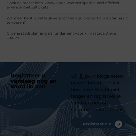
Boek de meest indrukwekkende Voetbaltrips inclusief officieel
erkende Voetbaltickets
Wanneer bent u wettelijk verplicht een quickscan flora en fauna uit
te voeren?
Groene stadsplanning als fundament voor klimaatadaptieve
steden
Registreer u
Wil jij jouw blogs delen
vandaag nog en
en een breed publiek
word lid van
ons
bereiken? Wacht niet
platform
langer en registreer je
vandaag nog op
Grotebomencheque.nl
Registreer nu!