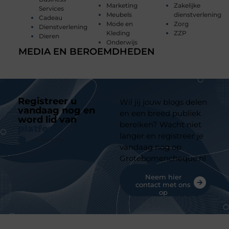
Marketing
Zakelijke
Services
Meubels
dienstverlening
Cadeau
Mode en
Zorg
Dienstverlening
Kleding
ZZP
Dieren
Onderwijs
MEDIA EN BEROEMDHEDEN
Registreer u
Wil jij jouw blogs delen
vandaag nog en
en een breed publiek
word lid van
ons
bereiken? Wacht niet
platform
langer en registreer je
vandaag nog op
Grotebomencheque.nl
Neem hier
contact met ons
op