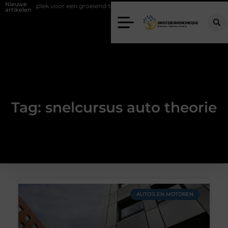
Nieuwe
iste werkplek voor een groeiend team
Kies de juiste diamantboor voo
artikelen
Tag: snelcursus auto theorie
AUTO'S EN MOTOREN