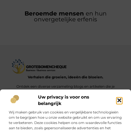
Beroemde mensen
en hun
onvergetelijke erfenis
Verhalen die groeien, ideeën die bloeien.
Ontdek een diverse verzameling blogs en artikelen die je
inspireren en aanzetten tot nieuwe inzichten en acties in het
Uw privacy is voor ons
dagelijks leven.
belangrijk
Bericht categorie
Wij maken gebruik van cookies en vergelijkbare technologieën
om te begrijpen hoe u onze website gebruikt en om uw ervaring
te verbeteren. Deze cookies helpen ons om waardevolle functies
aan te bieden, zoals gepersonaliseerde advertenties en het