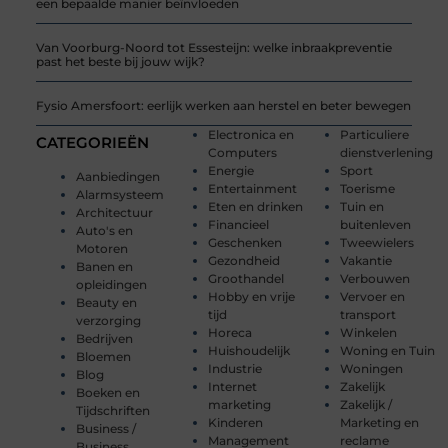
een bepaalde manier beïnvloeden
Van Voorburg-Noord tot Essesteijn: welke inbraakpreventie
past het beste bij jouw wijk?
Fysio Amersfoort: eerlijk werken aan herstel en beter bewegen
Electronica en
Particuliere
CATEGORIEËN
Computers
dienstverlening
Energie
Sport
Aanbiedingen
Entertainment
Toerisme
Alarmsysteem
Eten en drinken
Tuin en
Architectuur
Financieel
buitenleven
Auto's en
Geschenken
Tweewielers
Motoren
Gezondheid
Vakantie
Banen en
Groothandel
Verbouwen
opleidingen
Hobby en vrije
Vervoer en
Beauty en
tijd
transport
verzorging
Horeca
Winkelen
Bedrijven
Huishoudelijk
Woning en Tuin
Bloemen
Industrie
Woningen
Blog
Internet
Zakelijk
Boeken en
marketing
Zakelijk /
Tijdschriften
Kinderen
Marketing en
Business /
Management
reclame
Business