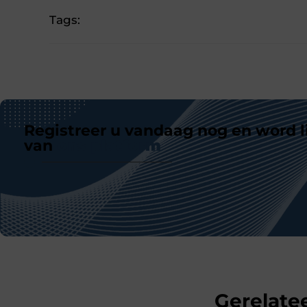
Tags:
Registreer u vandaag nog en word l
van
ons platform
Gerelatee