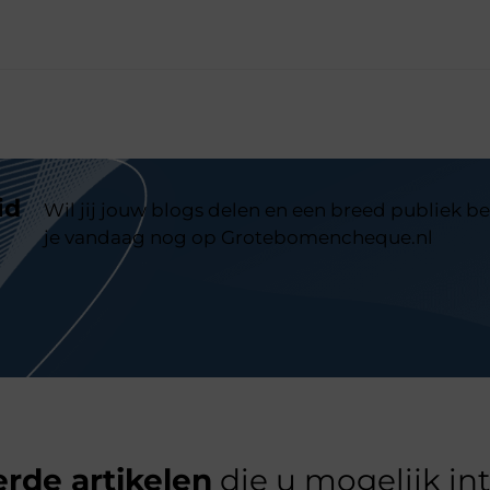
id
Wil jij jouw blogs delen en een breed publiek be
je vandaag nog op Grotebomencheque.nl
rde artikelen
die u mogelijk in