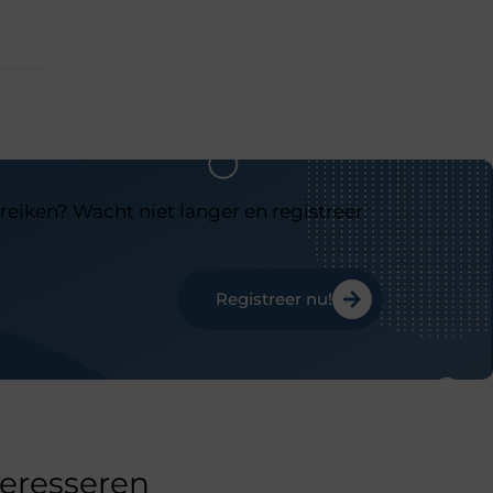
reiken? Wacht niet langer en registreer
Registreer nu!
teresseren