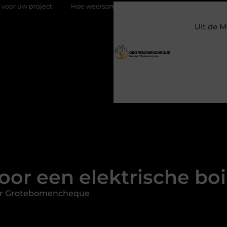
Hoe weersomstandigheden de internationale uienhandel op een be
Uit de M
or een elektrische boi
or Grotebomencheque