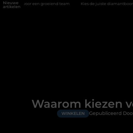
Nieuwe
 groeiend team
Kies de juiste diamantboor voor uw project
artikelen
Waarom kiezen vo
Gepubliceerd Do
WINKELEN