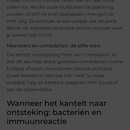
maakt continu nieuwe cellen aan en laat oude
cellen los. Als die oude huidcellen te plakkerig
worden of zich te snel opstapelen, mengen ze
met talg. Zo ontstaat er een propje dat de porie
afsluit: de klassieke verstopte poriën oorzaak waar
je zoveel over hoort.
Mee-eters en comedonen: de stille start
Die eerste verstopping heet een comedoon. Je
ziet dit als mee-eters: gesloten comedonen (witte
bultjes) of open comedonen (zwarte puntjes).
Zwart betekent niet dat het “vies” is, maar
oxidatie: talg en keratine reageren met zuurstof
aan de oppervlakte.
Wanneer het kantelt naar
ontsteking: bacteriën en
immuunreactie