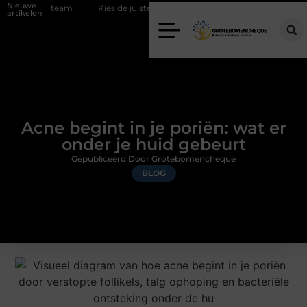
Nieuwe
d team
Kies de juiste diamantboor voor uw project
Hoe weersom
artikelen
Acne begint in je poriën: wat er
onder je huid gebeurt
Gepubliceerd Door Grotebomencheque
BLOG