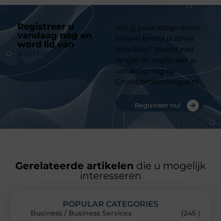
Registreer u
Wil jij jouw blogs delen
vandaag nog en
en een breed publiek
word lid van
ons
bereiken? Wacht niet
platform
langer en registreer je
vandaag nog op
Grotebomencheque.nl
Registreer nu!
Gerelateerde artikelen
die u mogelijk
interesseren
POPULAR CATEGORIES
Business / Business Services
(245 )