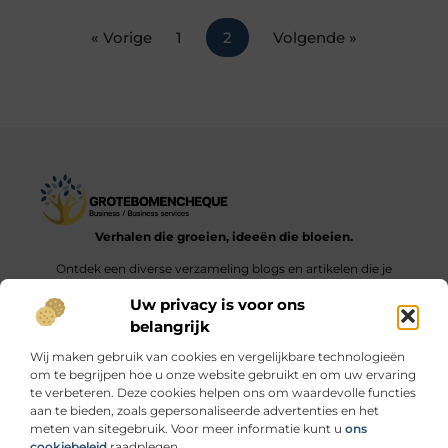
« Vorige
1
2
Volgende »
Verhalen die groeien, ideeën die bloeien.
Ontdek een diverse verzameling blogs en artikelen die je
inspireren en aanzetten tot nieuwe inzichten en acties in het
Uw privacy is voor ons
dagelijks leven.
belangrijk
Bericht categorie
Wij maken gebruik van cookies en vergelijkbare technologieën
om te begrijpen hoe u onze website gebruikt en om uw ervaring
te verbeteren. Deze cookies helpen ons om waardevolle functies
aan te bieden, zoals gepersonaliseerde advertenties en het
meten van sitegebruik. Voor meer informatie kunt u
ons
Onze informatie
cookiebeleid
raadplegen.