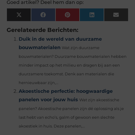
Goed artikel? Deel hem dan op:
X
Facebook
Pinterest
LinkedIn
Email
(Twitter)
Gerelateerde Berichten:
Duik in de wereld van duurzame
bouwmaterialen
Wat zijn duurzame
bouwmaterialen? Duurzame bouwmaterialen hebben
minder impact op het milieu en dragen bij aan een
duurzamere toekomst. Denk aan materialen die
hernieuwbaar zijn,...
Akoestische perfectie: hoogwaardige
panelen voor jouw huis
Wat zijn akoestische
panelen? Akoestische panelen zijn dé oplossing als je
last hebt van echo’s, galm of gewoon een slechte
akoestiek in huis. Deze panelen,...