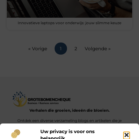
Innovatieve laptops voor onderwijs: jouw slimme keuze
« Vorige
1
2
Volgende »
Verhalen die groeien, ideeën die bloeien.
Ontdek een diverse verzameling blogs en artikelen die je
inspireren en aanzetten tot nieuwe inzichten en acties in het
Uw privacy is voor ons
dagelijks leven.
belangrijk