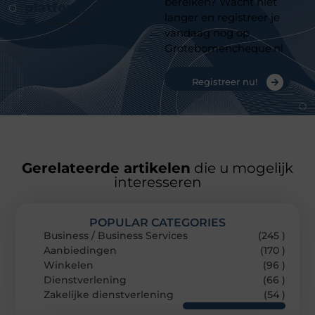
bereiken? Wacht niet
platform
langer en registreer je
vandaag nog op
Grotebomencheque.nl
Registreer nu!
Gerelateerde artikelen
die u mogelijk
interesseren
POPULAR CATEGORIES
Business / Business Services
(245 )
Aanbiedingen
(170 )
Winkelen
(96 )
Dienstverlening
(66 )
Zakelijke dienstverlening
(54 )