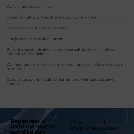
Wat zijn goede backlinks?
Glazen schuifwand: kies 2- of 3-spoor op je ruimte
Zo voelt een saunadag echt rustig
Hoe je weer tot rust kan komen
Boek de meest indrukwekkende Voetbaltrips inclusief officieel
erkende Voetbaltickets
Wanneer bent u wettelijk verplicht een quickscan flora en fauna uit
te voeren?
Groene stadsplanning als fundament voor klimaatadaptieve
steden
Registreer u
Wil jij jouw blogs delen
vandaag nog en
en een breed publiek
word lid van
ons