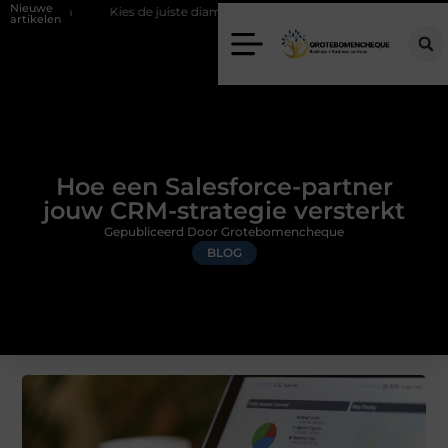
Nieuwe
Kies de juiste diamantboor voor uw project
Hoe weersomstandighe
artikelen
Hoe een Salesforce-partner
jouw CRM-strategie versterkt
Gepubliceerd Door Grotebomencheque
BLOG