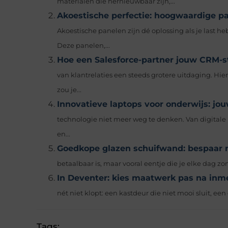
materialen die hernieuwbaar zijn,...
Akoestische perfectie: hoogwaardige p
Akoestische panelen zijn dé oplossing als je last he
Deze panelen,...
Hoe een Salesforce-partner jouw CRM-st
van klantrelaties een steeds grotere uitdaging. H
zou je...
Innovatieve laptops voor onderwijs: j
technologie niet meer weg te denken. Van digitale 
en...
Goedkope glazen schuifwand: bespaar ni
betaalbaar is, maar vooral eentje die je elke dag zon
In Deventer: kies maatwerk pas na inme
nét niet klopt: een kastdeur die niet mooi sluit, een 
Tags: