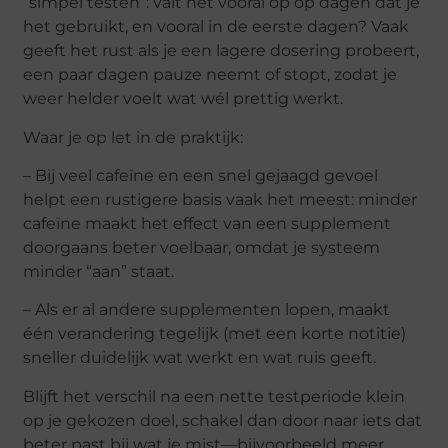
“simpel testen”: valt het vooral op op dagen dat je
het gebruikt, en vooral in de eerste dagen? Vaak
geeft het rust als je een lagere dosering probeert,
een paar dagen pauze neemt of stopt, zodat je
weer helder voelt wat wél prettig werkt.
Waar je op let in de praktijk:
– Bij veel cafeïne en een snel gejaagd gevoel
helpt een rustigere basis vaak het meest: minder
cafeïne maakt het effect van een supplement
doorgaans beter voelbaar, omdat je systeem
minder “aan” staat.
– Als er al andere supplementen lopen, maakt
één verandering tegelijk (met een korte notitie)
sneller duidelijk wat werkt en wat ruis geeft.
Blijft het verschil na een nette testperiode klein
op je gekozen doel, schakel dan door naar iets dat
beter past bij wat je mist—bijvoorbeeld meer