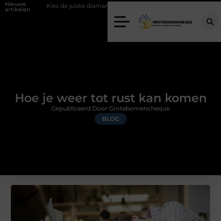
Nieuwe
ies de juiste diamantboor voor uw project
Hoe weersomstandigheden 
artikelen
Hoe je weer tot rust kan komen
Gepubliceerd Door Grotebomencheque
BLOG