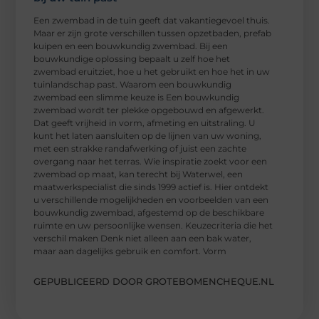
Een zwembad in de tuin geeft dat vakantiegevoel thuis.
Maar er zijn grote verschillen tussen opzetbaden, prefab
kuipen en een bouwkundig zwembad. Bij een
bouwkundige oplossing bepaalt u zelf hoe het
zwembad eruitziet, hoe u het gebruikt en hoe het in uw
tuinlandschap past. Waarom een bouwkundig
zwembad een slimme keuze is Een bouwkundig
zwembad wordt ter plekke opgebouwd en afgewerkt.
Dat geeft vrijheid in vorm, afmeting en uitstraling. U
kunt het laten aansluiten op de lijnen van uw woning,
met een strakke randafwerking of juist een zachte
overgang naar het terras. Wie inspiratie zoekt voor een
zwembad op maat, kan terecht bij Waterwel, een
maatwerkspecialist die sinds 1999 actief is. Hier ontdekt
u verschillende mogelijkheden en voorbeelden van een
bouwkundig zwembad, afgestemd op de beschikbare
ruimte en uw persoonlijke wensen. Keuzecriteria die het
verschil maken Denk niet alleen aan een bak water,
maar aan dagelijks gebruik en comfort. Vorm
GEPUBLICEERD DOOR GROTEBOMENCHEQUE.NL