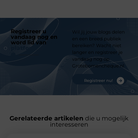
Registreer u
Wil jij jouw blogs delen
vandaag nog en
en een breed publiek
word lid van
ons
bereiken? Wacht niet
platform
langer en registreer je
vandaag nog op
Grotebomencheque.nl
Registreer nu!
Gerelateerde artikelen
die u mogelijk
interesseren