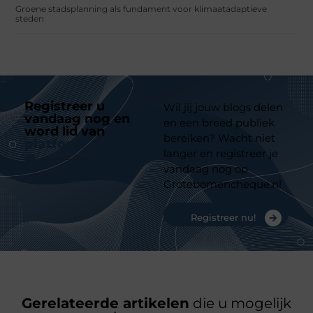
Groene stadsplanning als fundament voor klimaatadaptieve
steden
Registreer u
Wil jij jouw blogs delen
vandaag nog en
en een breed publiek
word lid van
ons
bereiken? Wacht niet
platform
langer en registreer je
vandaag nog op
Grotebomencheque.nl
Registreer nu!
Gerelateerde artikelen
die u mogelijk