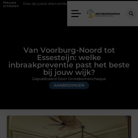
Nieuwe
juiste diamantboor voor uw project
Hoe weersomstandigheden de int
artikelen
Van Voorburg-Noord tot
Essesteijn: welke
inbraakpreventie past het beste
bij jouw wijk?
Gepubliceerd Door Grotebomencheque
AANBIEDINGEN