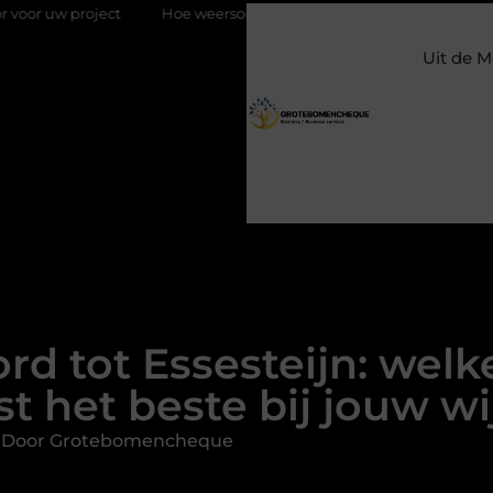
ect
Hoe weersomstandigheden de internationale uienhandel o
Uit de M
d tot Essesteijn: welk
st het beste bij jouw wi
d Door Grotebomencheque