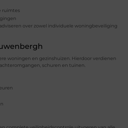
 ruimtes
rgingen
adviseren over zowel individuele woningbeveiliging
euwenbergh
mere woningen en gezinshuizen. Hierdoor verdienen
k achteromgangen, schuren en tuinen.
deuren
en
n complete veiligheidscontrole uitvoeren van alle