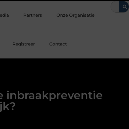
p een bepaalde manier beïnvloeden
Van Voorburg-Noord tot Ess
edia
Partners
Onze Organisatie
Registreer
Contact
e inbraakpreventie
jk?