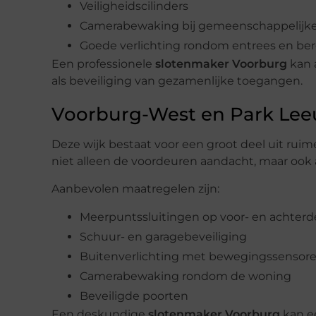
Veiligheidscilinders
Camerabewaking bij gemeenschappelijke
Goede verlichting rondom entrees en be
Een professionele
slotenmaker Voorburg
kan 
als beveiliging van gezamenlijke toegangen.
Voorburg-West en Park Le
Deze wijk bestaat voor een groot deel uit rui
niet alleen de voordeuren aandacht, maar oo
Aanbevolen maatregelen zijn:
Meerpuntssluitingen op voor- en achter
Schuur- en garagebeveiliging
Buitenverlichting met bewegingssensor
Camerabewaking rondom de woning
Beveiligde poorten
Een deskundige
slotenmaker Voorburg
kan ee