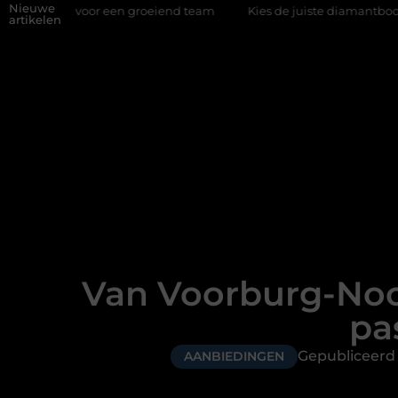
Nieuwe
voor een groeiend team
Kies de juiste diamantboor voor uw proj
artikelen
Van Voorburg-Noor
pa
Gepubliceer
AANBIEDINGEN