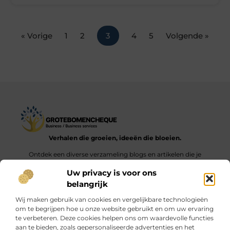
« Vorige
1
2
3
4
5
Volgende »
Verhalen die groeien, ideeën die bloeien.
Ontdek een diverse verzameling blogs en artikelen die je
inspireren en aanzetten tot nieuwe inzichten en acties in het
Uw privacy is voor ons
dagelijks leven.
belangrijk
Bericht categorie
Wij maken gebruik van cookies en vergelijkbare technologieën
om te begrijpen hoe u onze website gebruikt en om uw ervaring
te verbeteren. Deze cookies helpen ons om waardevolle functies
aan te bieden, zoals gepersonaliseerde advertenties en het