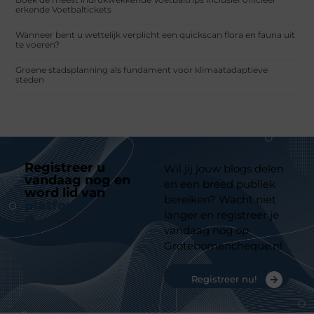
erkende Voetbaltickets
Wanneer bent u wettelijk verplicht een quickscan flora en fauna uit
te voeren?
Groene stadsplanning als fundament voor klimaatadaptieve
steden
Registreer u
Wil jij jouw blogs delen
vandaag nog en
en een breed publiek
word lid van
ons
bereiken? Wacht niet
platform
langer en registreer je
vandaag nog op
Grotebomencheque.nl
Registreer nu!