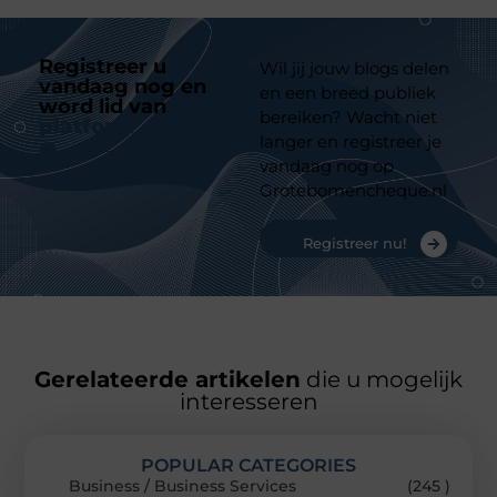
Registreer u
Wil jij jouw blogs delen
vandaag nog en
en een breed publiek
word lid van
ons
bereiken? Wacht niet
platform
langer en registreer je
vandaag nog op
Grotebomencheque.nl
Registreer nu!
Gerelateerde artikelen
die u mogelijk
interesseren
POPULAR CATEGORIES
Business / Business Services
(245 )