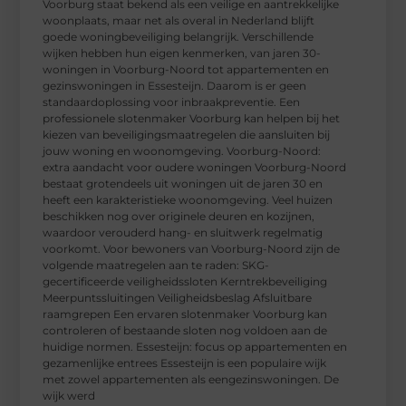
Voorburg staat bekend als een veilige en aantrekkelijke
woonplaats, maar net als overal in Nederland blijft
goede woningbeveiliging belangrijk. Verschillende
wijken hebben hun eigen kenmerken, van jaren 30-
woningen in Voorburg-Noord tot appartementen en
gezinswoningen in Essesteijn. Daarom is er geen
standaardoplossing voor inbraakpreventie. Een
professionele slotenmaker Voorburg kan helpen bij het
kiezen van beveiligingsmaatregelen die aansluiten bij
jouw woning en woonomgeving. Voorburg-Noord:
extra aandacht voor oudere woningen Voorburg-Noord
bestaat grotendeels uit woningen uit de jaren 30 en
heeft een karakteristieke woonomgeving. Veel huizen
beschikken nog over originele deuren en kozijnen,
waardoor verouderd hang- en sluitwerk regelmatig
voorkomt. Voor bewoners van Voorburg-Noord zijn de
volgende maatregelen aan te raden: SKG-
gecertificeerde veiligheidssloten Kerntrekbeveiliging
Meerpuntssluitingen Veiligheidsbeslag Afsluitbare
raamgrepen Een ervaren slotenmaker Voorburg kan
controleren of bestaande sloten nog voldoen aan de
huidige normen. Essesteijn: focus op appartementen en
gezamenlijke entrees Essesteijn is een populaire wijk
met zowel appartementen als eengezinswoningen. De
wijk werd