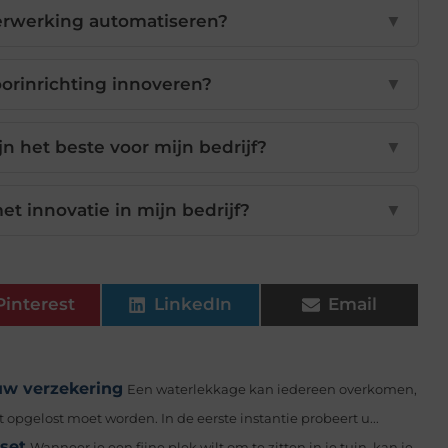
erwerking automatiseren?
▼
orinrichting innoveren?
▼
n het beste voor mijn bedrijf?
▼
t innovatie in mijn bedrijf?
▼
Pinterest
LinkedIn
Email
uw verzekering
Een waterlekkage kan iedereen overkomen,
 opgelost moet worden. In de eerste instantie probeert u...
nset
Wanneer je een fijne plek wilt om te zitten in je tuin, kan je