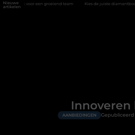
Nieuwe
voor een groeiend team
Kies de juiste diamantboor voor uw proj
artikelen
Innoveren 
Gepubliceer
AANBIEDINGEN