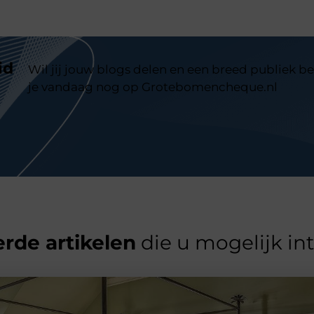
id
Wil jij jouw blogs delen en een breed publiek be
je vandaag nog op Grotebomencheque.nl
rde artikelen
die u mogelijk in