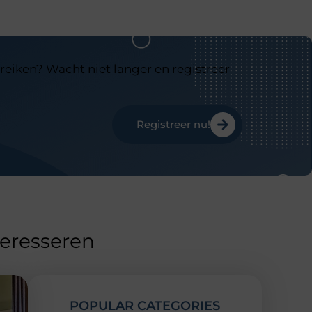
reiken? Wacht niet langer en registreer
Registreer nu!
teresseren
POPULAR CATEGORIES