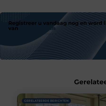
Registreer u vandaag nog en word l
van
ons platform
Gerelatee
GERELATEERDE BERICHTEN