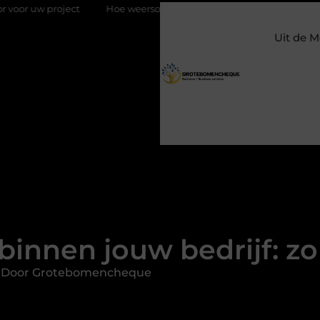
ect
Hoe weersomstandigheden de internationale uienhandel o
Uit de M
binnen jouw bedrijf: zo 
d Door Grotebomencheque