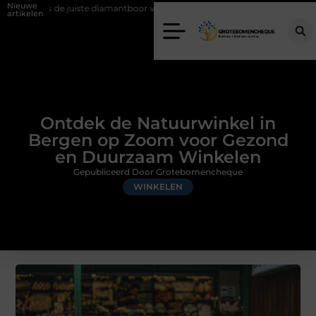
Nieuwe
 diamantboor voor uw project
Hoe weersomstandigheden de internatio
artikelen
Ontdek de Natuurwinkel in
Bergen op Zoom voor Gezond
en Duurzaam Winkelen
Gepubliceerd Door Grotebomencheque
WINKELEN