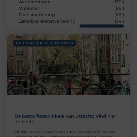
Aanbiedingen
(170 )
Winkelen
(96 )
Dienstverlening
(66 )
Zakelijke dienstverlening
(54 )
GERELATEERDE BERICHTEN
De beste fietswinkels van Utrecht: Vind hier
de beste
Als een van de meest fietsvriendelijke steden ter wereld,
is Utrecht de ideale plek om te fietsen. Of je nu op zoek