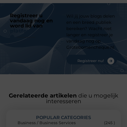
Registreer u
Wil jij jouw blogs delen
vandaag nog en
en een breed publiek
word lid van
ons
bereiken? Wacht niet
platform
langer en registreer je
vandaag nog op
Grotebomencheque.nl
Registreer nu!
Gerelateerde artikelen
die u mogelijk
interesseren
POPULAR CATEGORIES
Business / Business Services
(245 )