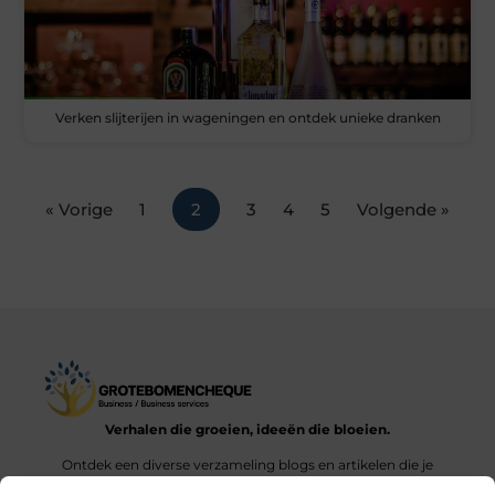
Verken slijterijen in wageningen en ontdek unieke dranken
« Vorige
1
2
3
4
5
Volgende »
Verhalen die groeien, ideeën die bloeien.
Ontdek een diverse verzameling blogs en artikelen die je
inspireren en aanzetten tot nieuwe inzichten en acties in het