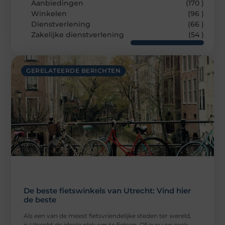
Aanbiedingen
(170 )
Winkelen
(96 )
Dienstverlening
(66 )
Zakelijke dienstverlening
(54 )
GERELATEERDE BERICHTEN
De beste fietswinkels van Utrecht: Vind hier
de beste
Als een van de meest fietsvriendelijke steden ter wereld,
is Utrecht de ideale plek om te fietsen. Of je nu op zoek