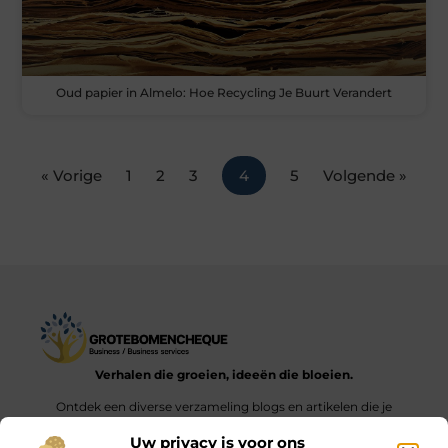
Oud papier in Almelo: Hoe Recycling Je Buurt Verandert
« Vorige
1
2
3
4
5
Volgende »
Verhalen die groeien, ideeën die bloeien.
Ontdek een diverse verzameling blogs en artikelen die je
inspireren en aanzetten tot nieuwe inzichten en acties in het
Uw privacy is voor ons
dagelijks leven.