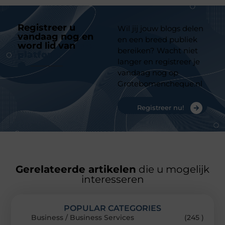
Registreer u
Wil jij jouw blogs delen
vandaag nog en
en een breed publiek
word lid van
ons
bereiken? Wacht niet
platform
langer en registreer je
vandaag nog op
Grotebomencheque.nl
Registreer nu!
Gerelateerde artikelen
die u mogelijk
interesseren
POPULAR CATEGORIES
Business / Business Services
(245 )