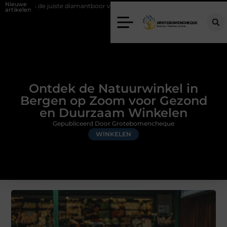
Nieuwe
e diamantboor voor uw project
Hoe weersomstandigheden de internati
artikelen
Ontdek de Natuurwinkel in
Bergen op Zoom voor Gezond
en Duurzaam Winkelen
Gepubliceerd Door Grotebomencheque
WINKELEN