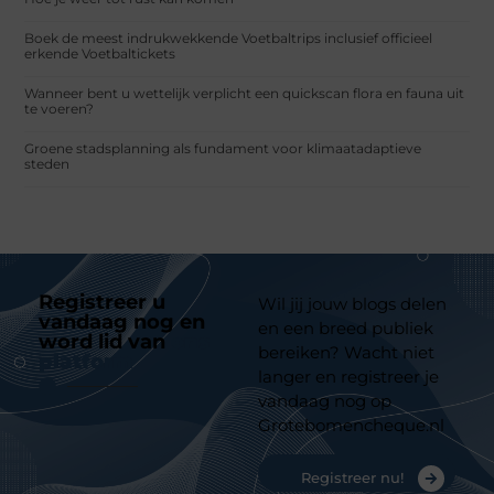
Boek de meest indrukwekkende Voetbaltrips inclusief officieel
erkende Voetbaltickets
Wanneer bent u wettelijk verplicht een quickscan flora en fauna uit
te voeren?
Groene stadsplanning als fundament voor klimaatadaptieve
steden
Registreer u
Wil jij jouw blogs delen
vandaag nog en
en een breed publiek
word lid van
ons
bereiken? Wacht niet
platform
langer en registreer je
vandaag nog op
Grotebomencheque.nl
Registreer nu!