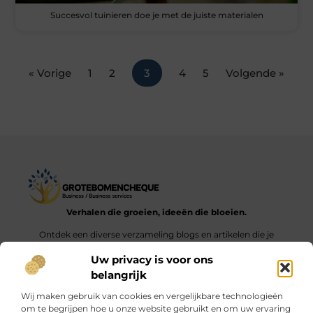
Succesvol tuinieren doe je met de juiste materialen
« Vorige
1
2
3
4
5
Volgende »
Verhalen die groeien, ideeën die bloeien.
Ontdek een diverse verzameling blogs en artikelen die je
inspireren en aanzetten tot nieuwe inzichten en acties in het
Uw privacy is voor ons
dagelijks leven.
belangrijk
Bericht categorie
Wij maken gebruik van cookies en vergelijkbare technologieën
om te begrijpen hoe u onze website gebruikt en om uw ervaring