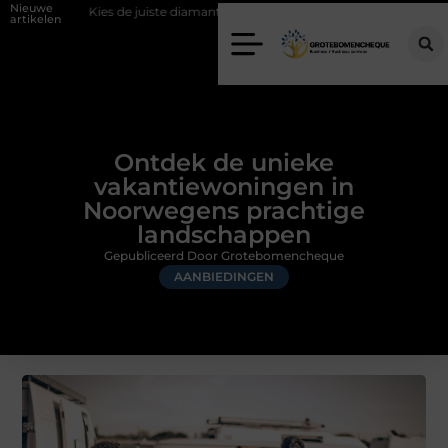
Nieuwe
e juiste diamantboor voor uw project
Hoe weersomstandigheden de in
artikelen
Ontdek de unieke
vakantiewoningen in
Noorwegens prachtige
landschappen
Gepubliceerd Door Grotebomencheque
AANBIEDINGEN