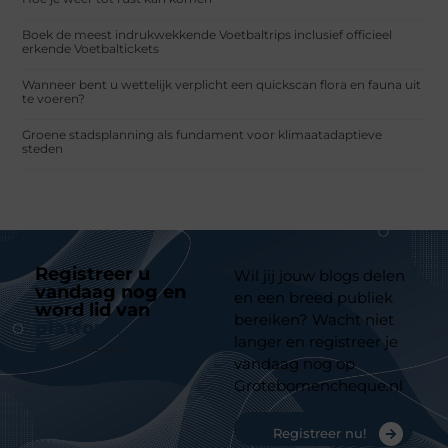
Boek de meest indrukwekkende Voetbaltrips inclusief officieel
erkende Voetbaltickets
Wanneer bent u wettelijk verplicht een quickscan flora en fauna uit
te voeren?
Groene stadsplanning als fundament voor klimaatadaptieve
steden
Registreer u
Wil jij jouw blogs delen
vandaag nog en
en een breed publiek
word lid van
ons
bereiken? Wacht niet
platform
langer en registreer je
vandaag nog op
Grotebomencheque.nl
Registreer nu!