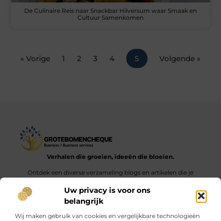
De Culinaire Reis naar Snackbar Hilversum waar Smaak en
Cultuur Samenkomen
« Vorige
1
2
3
4
5
Volgende »
Verhalen die groeien, ideeën die bloeien.
Ontdek een diverse verzameling blogs en artikelen die je
inspireren en aanzetten tot nieuwe inzichten en acties in het
Uw privacy is voor ons
dagelijks leven.
belangrijk
Bericht categorie
Wij maken gebruik van cookies en vergelijkbare technologieën