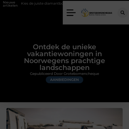
Nieuwe
 juiste diamantboor voor uw project
Hoe weersomstandigheden de int
artikelen
Ontdek de unieke
vakantiewoningen in
Noorwegens prachtige
landschappen
Gepubliceerd Door Grotebomencheque
AANBIEDINGEN