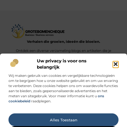
Verhalen die groeien, ideeën die bloeien.
Ontdek een diverse verzameling blogs en artikelen die je
inspireren en aanzetten tot nieuwe inzichten en acties in het
Uw privacy is voor ons
dagelijks leven.
belangrijk
Bericht categorie
Wij maken gebruik van cookies en vergelijkbare technologieën
om te begrijpen hoe u onze website gebruikt en om uw ervaring
te verbeteren. Deze cookies helpen ons om waardevolle functies
aan te bieden, zoals gepersonaliseerde advertenties en het
meten van sitegebruik. Voor meer informatie kunt u
ons
Onze informatie
cookiebeleid
raadplegen.
Linkbuilding geld verdienen: durf jij de stap naar de “link economie”?
Ga Naar Bo
Alles Toestaan
Website index
Cookiebeleid (EU)