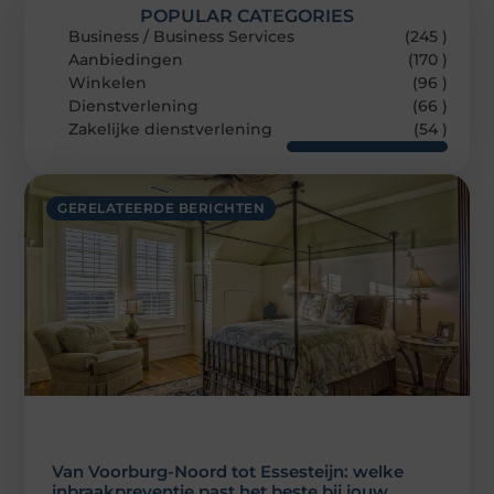
POPULAR CATEGORIES
Business / Business Services
(245 )
Aanbiedingen
(170 )
Winkelen
(96 )
Dienstverlening
(66 )
Zakelijke dienstverlening
(54 )
GERELATEERDE BERICHTEN
Van Voorburg-Noord tot Essesteijn: welke
inbraakpreventie past het beste bij jouw