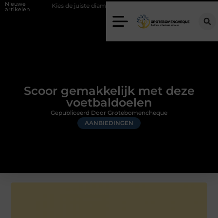
Nieuwe
Kies de juiste diamantboor voor uw project
Hoe weersomstandigheden
artikelen
Scoor gemakkelijk met deze
voetbaldoelen
Gepubliceerd Door Grotebomencheque
AANBIEDINGEN