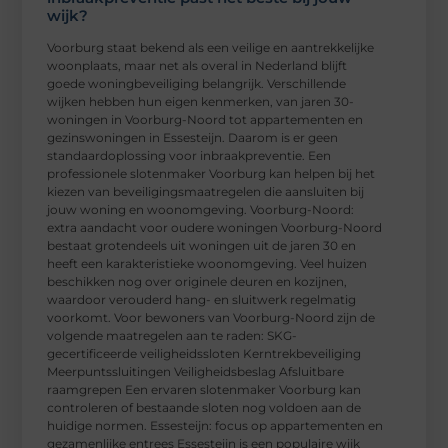
wijk?
Voorburg staat bekend als een veilige en aantrekkelijke
woonplaats, maar net als overal in Nederland blijft
goede woningbeveiliging belangrijk. Verschillende
wijken hebben hun eigen kenmerken, van jaren 30-
woningen in Voorburg-Noord tot appartementen en
gezinswoningen in Essesteijn. Daarom is er geen
standaardoplossing voor inbraakpreventie. Een
professionele slotenmaker Voorburg kan helpen bij het
kiezen van beveiligingsmaatregelen die aansluiten bij
jouw woning en woonomgeving. Voorburg-Noord:
extra aandacht voor oudere woningen Voorburg-Noord
bestaat grotendeels uit woningen uit de jaren 30 en
heeft een karakteristieke woonomgeving. Veel huizen
beschikken nog over originele deuren en kozijnen,
waardoor verouderd hang- en sluitwerk regelmatig
voorkomt. Voor bewoners van Voorburg-Noord zijn de
volgende maatregelen aan te raden: SKG-
gecertificeerde veiligheidssloten Kerntrekbeveiliging
Meerpuntssluitingen Veiligheidsbeslag Afsluitbare
raamgrepen Een ervaren slotenmaker Voorburg kan
controleren of bestaande sloten nog voldoen aan de
huidige normen. Essesteijn: focus op appartementen en
gezamenlijke entrees Essesteijn is een populaire wijk