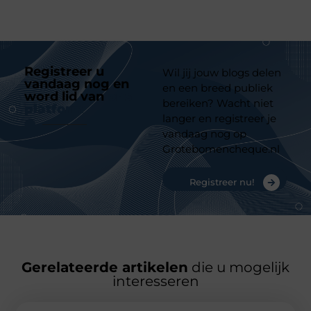
Registreer u
Wil jij jouw blogs delen
vandaag nog en
en een breed publiek
word lid van
ons
bereiken? Wacht niet
platform
langer en registreer je
vandaag nog op
Grotebomencheque.nl
Registreer nu!
Gerelateerde artikelen
die u mogelijk
interesseren