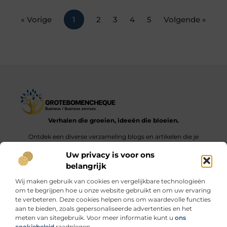
« Vorige
1
2
3
4
5
Volgende »
Verhalen die groeien, ideeën die bloeien.
Ontdek een diverse verzameling blogs en artikelen die je
inspireren en aanzetten tot nieuwe inzichten en acties in het
Uw privacy is voor ons
dagelijks leven.
belangrijk
Bericht categorie
Wij maken gebruik van cookies en vergelijkbare technologieën
om te begrijpen hoe u onze website gebruikt en om uw ervaring
te verbeteren. Deze cookies helpen ons om waardevolle functies
aan te bieden, zoals gepersonaliseerde advertenties en het
meten van sitegebruik. Voor meer informatie kunt u
ons
Onze informatie
cookiebeleid
raadplegen.