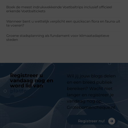
Boek de meest indrukwekkende Voetbaltrips inclusief officieel
erkende Voetbaltickets
Wanneer bent u wettelijk verplicht een quickscan flora en fauna uit
te voeren?
Groene stadsplanning als fundament voor klimaatadaptieve
steden
Registreer u
Wil jij jouw blogs delen
vandaag nog en
en een breed publiek
word lid van
ons
bereiken? Wacht niet
platform
langer en registreer je
vandaag nog op
Grotebomencheque.nl
Registreer nu!