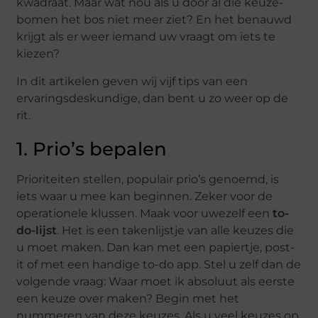
kwadraat. Maar wat nou als u door al die keuze-
bomen het bos niet meer ziet? En het benauwd
krijgt als er weer iemand uw vraagt om iets te
kiezen?
In dit artikelen geven wij vijf tips van een
ervaringsdeskundige, dan bent u zo weer op de
rit.
1. Prio’s bepalen
Prioriteiten stellen, populair prio’s genoemd, is
iets waar u mee kan beginnen. Zeker voor de
operationele klussen. Maak voor uwezelf een
to-
do-lijst
. Het is een takenlijstje van alle keuzes die
u moet maken. Dan kan met een papiertje, post-
it of met een handige to-do app. Stel u zelf dan de
volgende vraag: Waar moet ik absoluut als eerste
een keuze over maken? Begin met het
nummeren van deze keuzes. Als u veel keuzes op