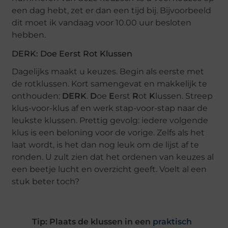
een dag hebt, zet er dan een tijd bij. Bijvoorbeeld
dit moet ik vandaag voor 10.00 uur besloten
hebben.
DERK: Doe Eerst Rot Klussen
Dagelijks maakt u keuzes. Begin als eerste met
de rotklussen. Kort samengevat en makkelijk te
onthouden:
DERK
.
D
oe
E
erst
R
ot
K
lussen. Streep
klus-voor-klus af en werk stap-voor-stap naar de
leukste klussen. Prettig gevolg: iedere volgende
klus is een beloning voor de vorige. Zelfs als het
laat wordt, is het dan nog leuk om de lijst af te
ronden. U zult zien dat het ordenen van keuzes al
een beetje lucht en overzicht geeft. Voelt al een
stuk beter toch?
Tip: Plaats de klussen in een
praktisch