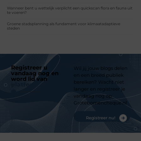
Wanneer bent u wettelijk verplicht een quickscan flora en fauna uit
te voeren?
Groene stadsplanning als fundament voor klimaatadaptieve
steden
Registreer u
Wil jij jouw blogs delen
vandaag nog en
en een breed publiek
word lid van
ons
bereiken? Wacht niet
platform
langer en registreer je
vandaag nog op
Grotebomencheque.nl
Registreer nu!