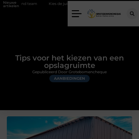
Nieuwe
m
Kies de juiste diamantboor voor uw project
Hoe weersomstand
artikelen
Tips voor het kiezen van een
opslagruimte
Gepubliceerd Door Grotebomencheque
AANBIEDINGEN