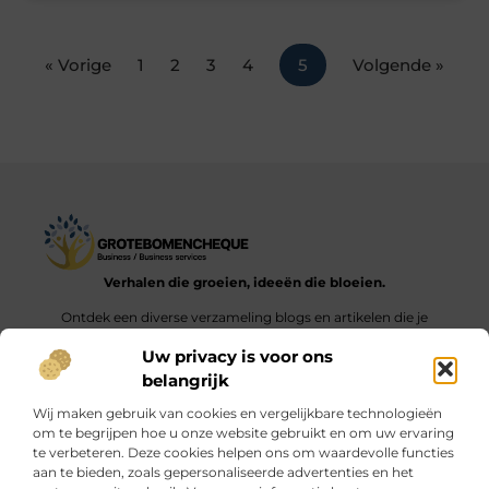
« Vorige
1
2
3
4
5
Volgende »
Verhalen die groeien, ideeën die bloeien.
Ontdek een diverse verzameling blogs en artikelen die je
inspireren en aanzetten tot nieuwe inzichten en acties in het
Uw privacy is voor ons
dagelijks leven.
belangrijk
Bericht categorie
Wij maken gebruik van cookies en vergelijkbare technologieën
om te begrijpen hoe u onze website gebruikt en om uw ervaring
te verbeteren. Deze cookies helpen ons om waardevolle functies
aan te bieden, zoals gepersonaliseerde advertenties en het