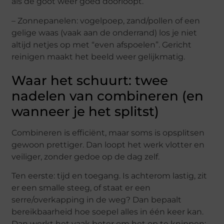
als de goot weer goed doorloopt.
– Zonnepanelen: vogelpoep, zand/pollen of een
gelige waas (vaak aan de onderrand) los je niet
altijd netjes op met “even afspoelen”. Gericht
reinigen maakt het beeld weer gelijkmatig.
Waar het schuurt: twee
nadelen van combineren (en
wanneer je het splitst)
Combineren is efficiënt, maar soms is opsplitsen
gewoon prettiger. Dan loopt het werk vlotter en
veiliger, zonder gedoe op de dag zelf.
Ten eerste: tijd en toegang. Is achterom lastig, zit
er een smalle steeg, of staat er een
serre/overkapping in de weg? Dan bepaalt
bereikbaarheid hoe soepel alles in één keer kan.
Dan werkt het vaak beter om het op te knippen: