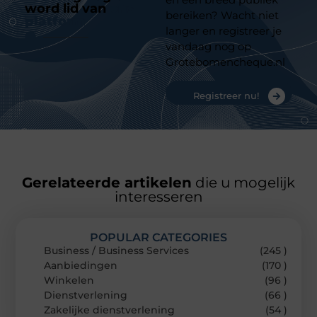
word lid van
ons
bereiken? Wacht niet
platform
langer en registreer je
vandaag nog op
Grotebomencheque.nl
Registreer nu!
Gerelateerde artikelen
die u mogelijk
interesseren
POPULAR CATEGORIES
Business / Business Services
(245 )
Aanbiedingen
(170 )
Winkelen
(96 )
Dienstverlening
(66 )
Zakelijke dienstverlening
(54 )