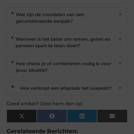
Wat zijn de voordelen van een
▼
gecombineerde aanpak?
Wanneer is het beter om ramen, goten en
▼
panelen apart te laten doen?
Hoe check je of combineren nodig is voor
▼
jouw situatie?
Hoe verloopt een afspraak het soepelst?
▼
Goed artikel? Deel hem dan op:
X
Facebook
LinkedIn
Email
(Twitter)
Gerelateerde Berichten: