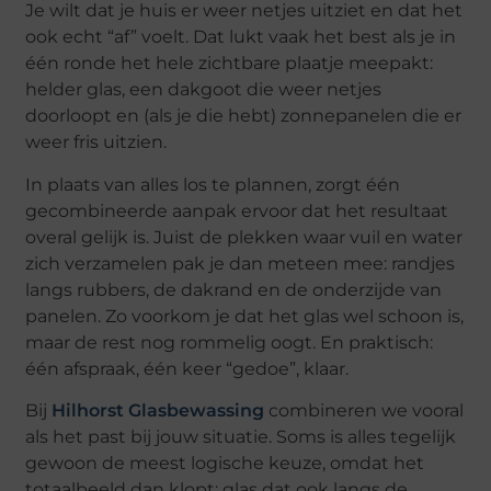
Je wilt dat je huis er weer netjes uitziet en dat het
ook echt “af” voelt. Dat lukt vaak het best als je in
één ronde het hele zichtbare plaatje meepakt:
helder glas, een dakgoot die weer netjes
doorloopt en (als je die hebt) zonnepanelen die er
weer fris uitzien.
In plaats van alles los te plannen, zorgt één
gecombineerde aanpak ervoor dat het resultaat
overal gelijk is. Juist de plekken waar vuil en water
zich verzamelen pak je dan meteen mee: randjes
langs rubbers, de dakrand en de onderzijde van
panelen. Zo voorkom je dat het glas wel schoon is,
maar de rest nog rommelig oogt. En praktisch:
één afspraak, één keer “gedoe”, klaar.
Bij
Hilhorst Glasbewassing
combineren we vooral
als het past bij jouw situatie. Soms is alles tegelijk
gewoon de meest logische keuze, omdat het
totaalbeeld dan klopt: glas dat ook langs de