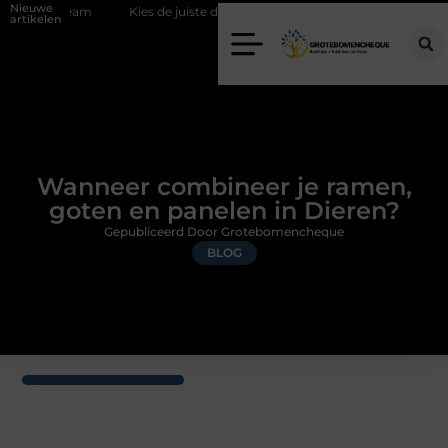
Nieuwe
team
Kies de juiste diamantboor voor uw project
Hoe weersomsta
artikelen
Wanneer combineer je ramen,
goten en panelen in Dieren?
Gepubliceerd Door Grotebomencheque
BLOG