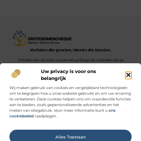
Verhalen die groeien, ideeën die bloeien.
Ontdek een diverse verzameling blogs en artikelen die je
inspireren en aanzetten tot nieuwe inzichten en acties in het
Uw privacy is voor ons
dagelijks leven.
belangrijk
Bericht categorie
Wij maken gebruik van cookies en vergelijkbare technologieën
om te begrijpen hoe u onze website gebruikt en om uw ervaring
te verbeteren. Deze cookies helpen ons om waardevolle functies
aan te bieden, zoals gepersonaliseerde advertenties en het
meten van sitegebruik. Voor meer informatie kunt u
ons
Onze informatie
cookiebeleid
raadplegen.
Linkbuilding geld verdienen: durf jij de stap naar de “link economie”?
Ga Naar Bo
Alles Toestaan
Website index
Cookiebeleid (EU)