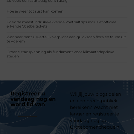
Zo voelt een saunadag echt rustig
Hoe je weer tot rust kan komen
Boek de meest indrukwekkende Voetbaltrips inclusief officieel
erkende Voetbaltickets
Wanneer bent u wettelijk verplicht een quickscan flora en fauna uit
te voeren?
Groene stadsplanning als fundament voor klimaatadaptieve
steden
Registreer u
Wil jij jouw blogs delen
vandaag nog en
en een breed publiek
word lid van
ons
bereiken? Wacht niet
platform
langer en registreer je
vandaag nog op
Grotebomencheque.nl