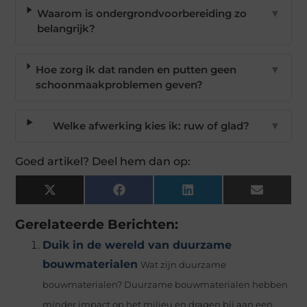
Waarom is ondergrondvoorbereiding zo
▼
belangrijk?
Hoe zorg ik dat randen en putten geen
▼
schoonmaakproblemen geven?
Welke afwerking kies ik: ruw of glad?
▼
Goed artikel? Deel hem dan op:
X
Facebook
LinkedIn
Email
(Twitter)
Gerelateerde Berichten:
Duik in de wereld van duurzame
bouwmaterialen
Wat zijn duurzame
bouwmaterialen? Duurzame bouwmaterialen hebben
minder impact op het milieu en dragen bij aan een