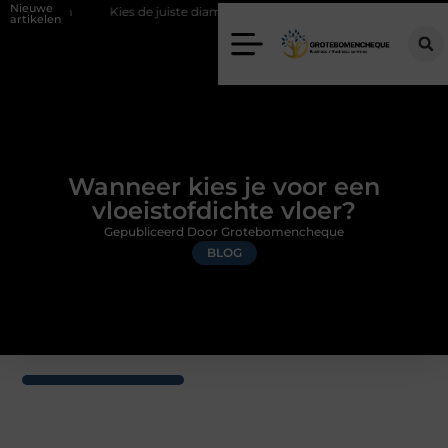
Nieuwe
m
Kies de juiste diamantboor voor uw project
Hoe weersomstandi
artikelen
Wanneer kies je voor een
vloeistofdichte vloer?
Gepubliceerd Door Grotebomencheque
BLOG