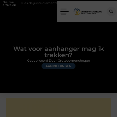
Nieuwe
e juiste diamantboor voor uw project
Hoe weersomstandigheden de i
artikelen
Wat voor aanhanger mag ik
trekken?
Gepubliceerd Door Grotebomencheque
AANBIEDINGEN