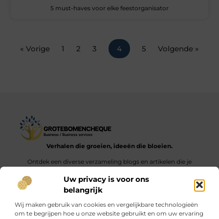
5 must-haves voor elke feestorganisator
« Vorige
1
2
3
4
5
Volgende »
Verhalen die groeien, ideeën die bloeien.
Ontdek een diverse verzameling blogs en artikelen die je
inspireren en aanzetten tot nieuwe inzichten en acties in het
Uw privacy is voor ons
dagelijks leven.
belangrijk
Bericht categorie
Wij maken gebruik van cookies en vergelijkbare technologieën
om te begrijpen hoe u onze website gebruikt en om uw ervaring