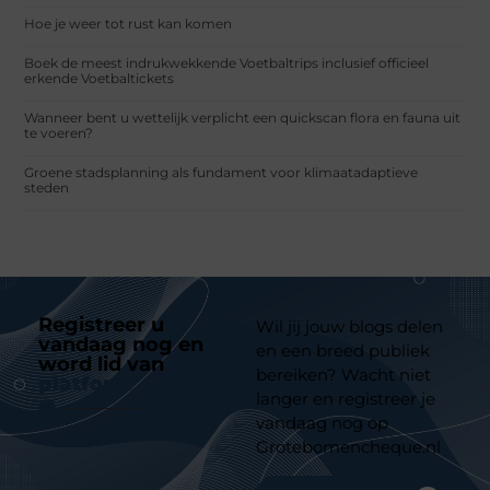
Hoe je weer tot rust kan komen
Boek de meest indrukwekkende Voetbaltrips inclusief officieel
erkende Voetbaltickets
Wanneer bent u wettelijk verplicht een quickscan flora en fauna uit
te voeren?
Groene stadsplanning als fundament voor klimaatadaptieve
steden
Registreer u
Wil jij jouw blogs delen
vandaag nog en
en een breed publiek
word lid van
ons
bereiken? Wacht niet
platform
langer en registreer je
vandaag nog op
Grotebomencheque.nl