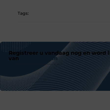
Tags:
Registreer u vandaag nog en word l
van
ons platform