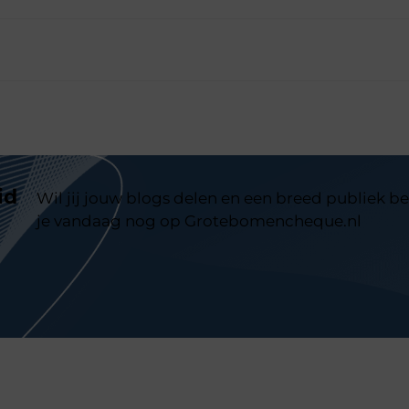
id
Wil jij jouw blogs delen en een breed publiek be
je vandaag nog op Grotebomencheque.nl