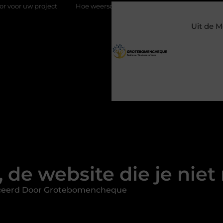
Hoe weersomstandigheden de internationale uienhandel op een 
Uit de M
, de website die je nie
ceerd Door Grotebomencheque