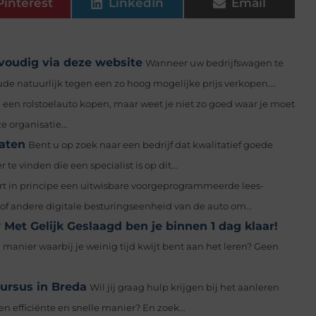
Pinterest
LinkedIn
Email
voudig via deze website
Wanneer uw bedrijfswagen te
ude natuurlijk tegen een zo hoog mogelijke prijs verkopen....
e een rolstoelauto kopen, maar weet je niet zo goed waar je moet
 organisatie...
laten
Bent u op zoek naar een bedrijf dat kwalitatief goede
 vinden die een specialist is op dit...
rt in principe een uitwisbare voorgeprogrammeerde lees-
f andere digitale besturingseenheid van de auto om...
 Met Gelijk Geslaagd ben je binnen 1 dag klaar!
n manier waarbij je weinig tijd kwijt bent aan het leren? Geen
cursus in Breda
Wil jij graag hulp krijgen bij het aanleren
en efficiënte en snelle manier? En zoek...