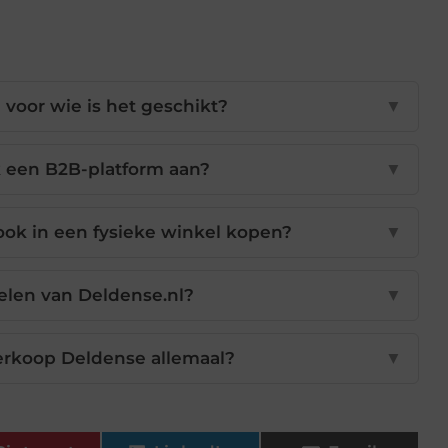
 voor wie is het geschikt?
▼
 een B2B-platform aan?
▼
ok in een fysieke winkel kopen?
▼
elen van Deldense.nl?
▼
erkoop Deldense allemaal?
▼