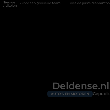
Nieuwe
en groeiend team
Kies de juiste diamantboor voor uw project
artikelen
Deldense.nl
Gepubli
AUTO'S EN MOTOREN