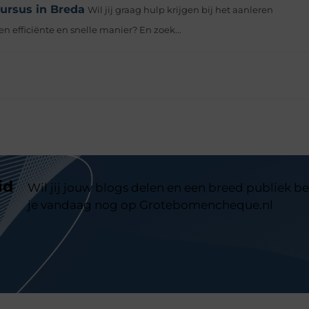
cursus in Breda
Wil jij graag hulp krijgen bij het aanleren
en efficiënte en snelle manier? En zoek...
id
Wil jij jouw blogs delen en een breed publiek be
je vandaag nog op Grotebomencheque.nl