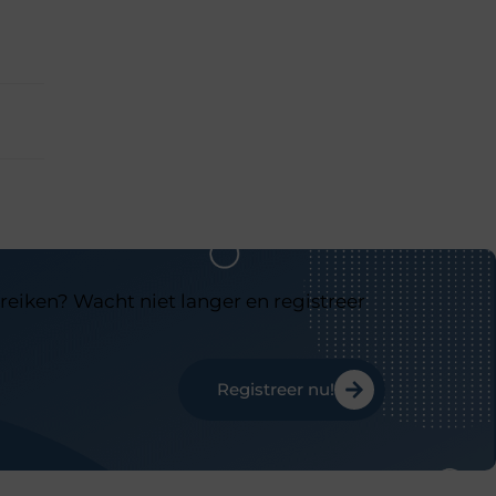
reiken? Wacht niet langer en registreer
Registreer nu!