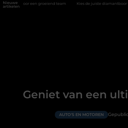
Nieuwe
n groeiend team
Kies de juiste diamantboor voor uw project
artikelen
Geniet van een ult
Gepubli
AUTO'S EN MOTOREN