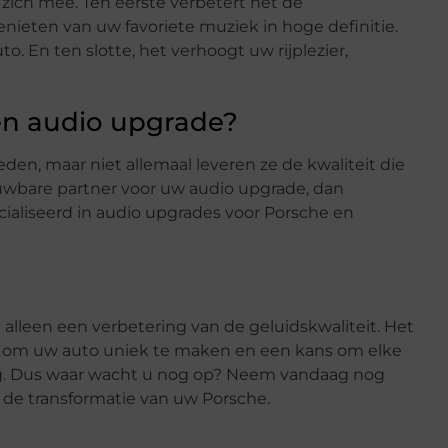
zich mee. Ten eerste verbetert het de
enieten van uw favoriete muziek in hoge definitie.
 En ten slotte, het verhoogt uw rijplezier,
en audio upgrade?
eden, maar niet allemaal leveren ze de kwaliteit die
ouwbare partner voor uw audio upgrade, dan
cialiseerd in audio upgrades voor Porsche en
 alleen een verbetering van de geluidskwaliteit. Het
ier om uw auto uniek te maken en een kans om elke
ring. Dus waar wacht u nog op? Neem vandaag nog
 de transformatie van uw Porsche.