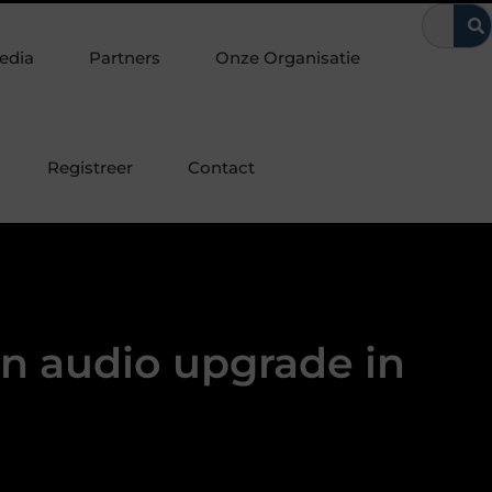
epaalde manier beïnvloeden
Van Voorburg-Noord tot Essesteijn:
edia
Partners
Onze Organisatie
Registreer
Contact
en audio upgrade in