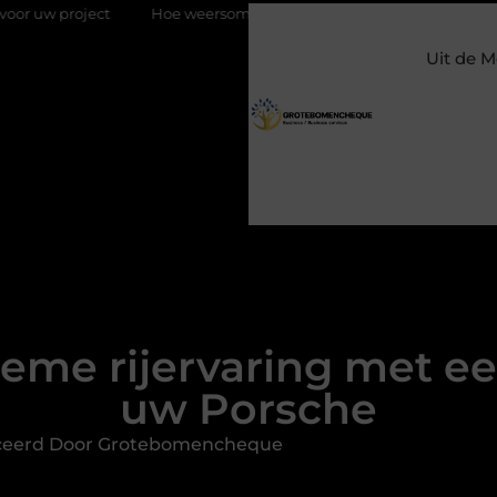
Hoe weersomstandigheden de internationale uienhandel op een b
Uit de M
ieme rijervaring met e
uw Porsche
ceerd Door Grotebomencheque