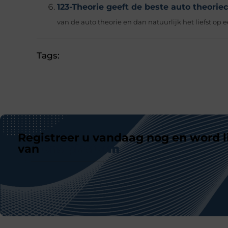
123-Theorie geeft de beste auto theorie
van de auto theorie en dan natuurlijk het liefst op e
Tags:
Registreer u vandaag nog en word l
van
ons platform