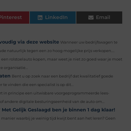
Pinterest
LinkedIn
Email
voudig via deze website
Wanneer uw bedrijfswagen te
ude natuurlijk tegen een zo hoog mogelijke prijs verkopen....
e een rolstoelauto kopen, maar weet je niet zo goed waar je moet
 organisatie...
laten
Bent u op zoek naar een bedrijf dat kwalitatief goede
 vinden die een specialist is op dit...
rt in principe een uitwisbare voorgeprogrammeerde lees-
f andere digitale besturingseenheid van de auto om...
 Met Gelijk Geslaagd ben je binnen 1 dag klaar!
n manier waarbij je weinig tijd kwijt bent aan het leren? Geen