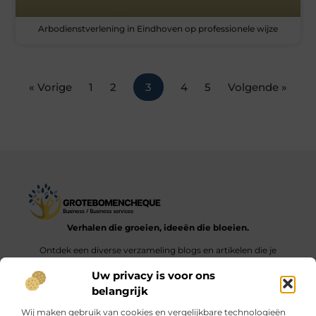
Arbodienstverlening in Eindhoven op professionele wijze
« Vorige
1
2
3
4
5
Volgende »
Verhalen die groeien, ideeën die bloeien.
Ontdek een diverse verzameling blogs en artikelen die je
inspireren en aanzetten tot nieuwe inzichten en acties in het
Uw privacy is voor ons
dagelijks leven.
belangrijk
Bericht categorie
Wij maken gebruik van cookies en vergelijkbare technologieën