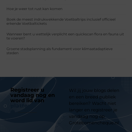
Hoe je weer tot rust kan komen
Boek de meest indrukwekkende Voetbaltrips inclusief officieel
erkende Voetbaltickets
Wanneer bent u wettelijk verplicht een quickscan flora en fauna uit
te voeren?
Groene stadsplanning als fundament voor klimaatadaptieve
steden
Registreer u
Wil jij jouw blogs delen
vandaag nog en
en een breed publiek
word lid van
ons
bereiken? Wacht niet
platform
langer en registreer je
vandaag nog op
Grotebomencheque.nl