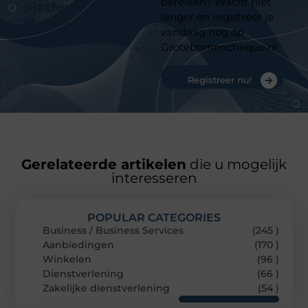
bereiken? Wacht niet
platform
langer en registreer je
vandaag nog op
Grotebomencheque.nl
Registreer nu!
Gerelateerde artikelen
die u mogelijk
interesseren
POPULAR CATEGORIES
Business / Business Services
(245 )
Aanbiedingen
(170 )
Winkelen
(96 )
Dienstverlening
(66 )
Zakelijke dienstverlening
(54 )