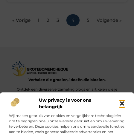
« Vorige
1
2
3
4
5
Volgende »
Verhalen die groeien, ideeën die bloeien.
Ontdek een diverse verzameling blogs en artikelen die je
inspireren en aanzetten tot nieuwe inzichten en acties in het
Uw privacy is voor ons
dagelijks leven.
belangrijk
Bericht categorie
Wij maken gebruik van cookies en vergelijkbare technologieën
om te begrijpen hoe u onze website gebruikt en om uw ervaring
te verbeteren. Deze cookies helpen ons om waardevolle functies
aan te bieden, zoals gepersonaliseerde advertenties en het