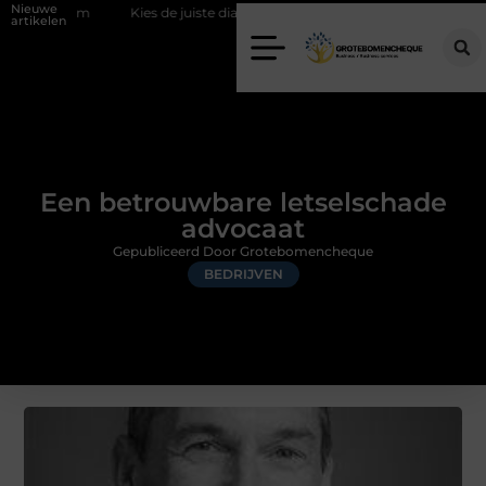
Nieuwe
am
Kies de juiste diamantboor voor uw project
Hoe weersomstan
artikelen
Een betrouwbare letselschade
advocaat
Gepubliceerd Door Grotebomencheque
BEDRIJVEN