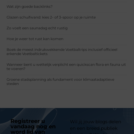
Wat zijn goede backlinks?
Glazen schuifwand: kies 2- of 3-spoor op je ruimte
Zo voelt een saunadag echt rustig
Hoe je weer tot rust kan komen
Boek de meest indrukwekkende Voetbaltrips inclusief officieel
erkende Voetbaltickets
Wanneer bent u wettelijk verplicht een quickscan flora en fauna uit
te voeren?
Groene stadsplanning als fundament voor klimaatadaptieve
steden
Registreer u
Wil jij jouw blogs delen
vandaag nog en
en een breed publiek
word lid van
ons