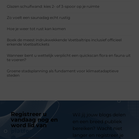
Glazen schuifwand: kies 2- of 3-spoor op je ruimte
Zo voelt een saunadag echt rustig
Hoe je weer tot rust kan komen
Boek de meest indrukwekkende Voetbaltrips inclusief officieel
erkende Voetbaltickets
Wanneer bent u wettelijk verplicht een quickscan flora en fauna uit
te voeren?
Groene stadsplanning als fundament voor klimaatadaptieve
steden
Registreer u
Wil jij jouw blogs delen
vandaag nog en
en een breed publiek
word lid van
ons
bereiken? Wacht niet
platform
langer en registreer je