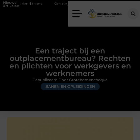
Nieuwe
groeiend team
Kies de juiste diamantboor voor uw project
Hoe w
artikelen
Een traject bij een
outplacementbureau? Rechten
en plichten voor werkgevers en
werknemers
Gepubliceerd Door Grotebomencheque
BANEN EN OPLEIDINGEN