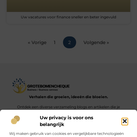
Uw vacatures voor finance sneller en beter ingevuld
« Vorige
1
2
Volgende »
Verhalen die groeien, ideeën die bloeien.
Ontdek een diverse verzameling blogs en artikelen die je
inspireren en aanzetten tot nieuwe inzichten en acties in het
Uw privacy is voor ons
dagelijks leven.
belangrijk
Bericht categorie
Wij maken gebruik van cookies en vergelijkbare technologieën