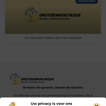
VERBOUWEN
Uw trap laten maken door een specialist
Verhalen die groeien, ideeën die bloeien.
Ontdek een diverse verzameling blogs en artikelen die je
inspireren en aanzetten tot nieuwe inzichten en acties in het
Uw privacy is voor ons
dagelijks leven.