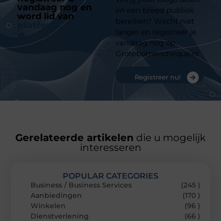
vandaag nog en
en een breed publiek
word lid van
ons
bereiken? Wacht niet
platform
langer en registreer je
vandaag nog op
Grotebomencheque.nl
Registreer nu!
Gerelateerde artikelen
die u mogelijk
interesseren
POPULAR CATEGORIES
Business / Business Services
(245 )
Aanbiedingen
(170 )
Winkelen
(96 )
Dienstverlening
(66 )