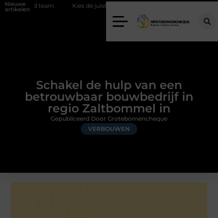
Nieuwe
d team
Kies de juiste diamantboor voor uw project
Hoe weersom
artikelen
Schakel de hulp van een
betrouwbaar bouwbedrijf in
regio Zaltbommel in
Gepubliceerd Door Grotebomencheque
VERBOUWEN