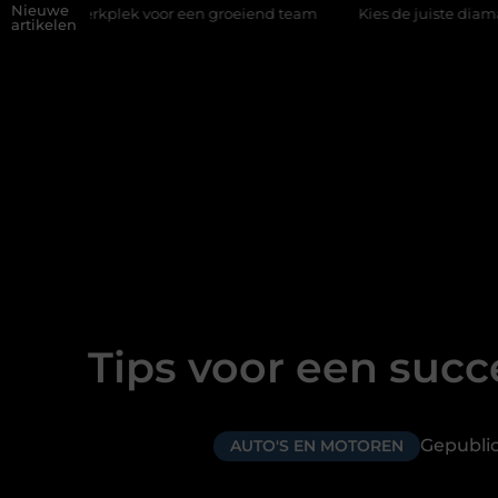
Nieuwe
plek voor een groeiend team
Kies de juiste diamantboor voor uw
artikelen
Tips voor een succ
Gepubli
AUTO'S EN MOTOREN