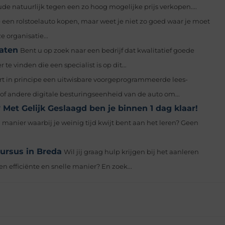
ude natuurlijk tegen een zo hoog mogelijke prijs verkopen....
e een rolstoelauto kopen, maar weet je niet zo goed waar je moet
 organisatie...
laten
Bent u op zoek naar een bedrijf dat kwalitatief goede
 vinden die een specialist is op dit...
rt in principe een uitwisbare voorgeprogrammeerde lees-
f andere digitale besturingseenheid van de auto om...
 Met Gelijk Geslaagd ben je binnen 1 dag klaar!
n manier waarbij je weinig tijd kwijt bent aan het leren? Geen
cursus in Breda
Wil jij graag hulp krijgen bij het aanleren
en efficiënte en snelle manier? En zoek...