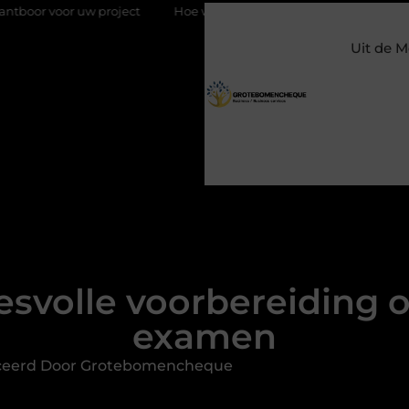
 project
Hoe weersomstandigheden de internationale uienhan
Uit de M
esvolle voorbereiding o
examen
ceerd Door Grotebomencheque