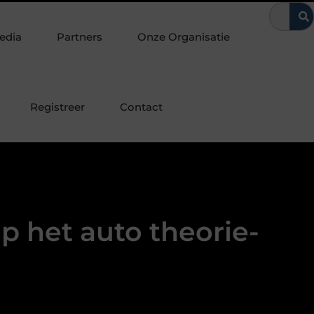
del op een bepaalde manier beïnvloeden
Van Voorburg-Noord to
edia
Partners
Onze Organisatie
Registreer
Contact
p het auto theorie-