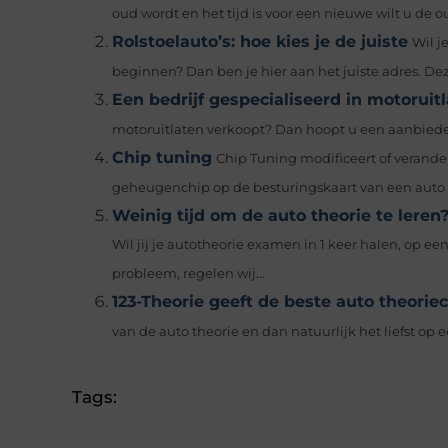
oud wordt en het tijd is voor een nieuwe wilt u de o
Rolstoelauto’s: hoe kies je de juiste
Wil j
beginnen? Dan ben je hier aan het juiste adres. Deze
Een bedrijf gespecialiseerd in motoruit
motoruitlaten verkoopt? Dan hoopt u een aanbieder te
Chip tuning
Chip Tuning modificeert of verande
geheugenchip op de besturingskaart van een auto o
Weinig tijd om de auto theorie te leren?
Wil jij je autotheorie examen in 1 keer halen, op ee
probleem, regelen wij...
123-Theorie geeft de beste auto theorie
van de auto theorie en dan natuurlijk het liefst op e
Tags: