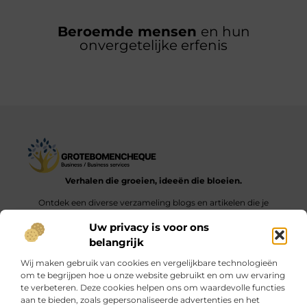
Beroemde mensen
en hun
onvergetelijke erfenis
Verhalen die groeien, ideeën die bloeien.
Ontdek een diverse verzameling blogs en artikelen die je
inspireren en aanzetten tot nieuwe inzichten en acties in het
Uw privacy is voor ons
dagelijks leven.
belangrijk
Bericht categorie
Wij maken gebruik van cookies en vergelijkbare technologieën
om te begrijpen hoe u onze website gebruikt en om uw ervaring
te verbeteren. Deze cookies helpen ons om waardevolle functies
aan te bieden, zoals gepersonaliseerde advertenties en het