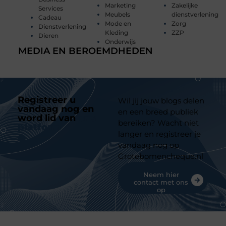
Marketing
Zakelijke
Services
Meubels
dienstverlening
Cadeau
Mode en
Zorg
Dienstverlening
Kleding
ZZP
Dieren
Onderwijs
MEDIA EN BEROEMDHEDEN
Registreer u
Wil jij jouw blogs delen
vandaag nog en
en een breed publiek
word lid van
ons
bereiken? Wacht niet
platform
langer en registreer je
vandaag nog op
Grotebomencheque.nl
Neem hier
contact met ons
op