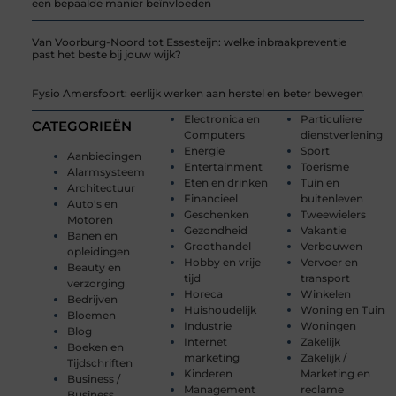
een bepaalde manier beïnvloeden
Van Voorburg-Noord tot Essesteijn: welke inbraakpreventie
past het beste bij jouw wijk?
Fysio Amersfoort: eerlijk werken aan herstel en beter bewegen
Electronica en
Particuliere
CATEGORIEËN
Computers
dienstverlening
Energie
Sport
Aanbiedingen
Entertainment
Toerisme
Alarmsysteem
Eten en drinken
Tuin en
Architectuur
Financieel
buitenleven
Auto's en
Geschenken
Tweewielers
Motoren
Gezondheid
Vakantie
Banen en
Groothandel
Verbouwen
opleidingen
Hobby en vrije
Vervoer en
Beauty en
tijd
transport
verzorging
Horeca
Winkelen
Bedrijven
Huishoudelijk
Woning en Tuin
Bloemen
Industrie
Woningen
Blog
Internet
Zakelijk
Boeken en
marketing
Zakelijk /
Tijdschriften
Kinderen
Marketing en
Business /
Management
reclame
Business