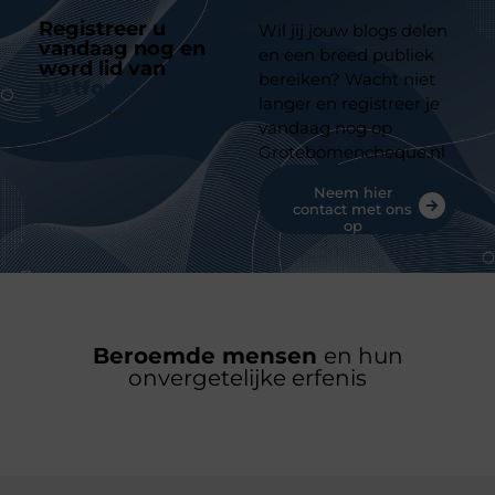
Registreer u
Wil jij jouw blogs delen
vandaag nog en
en een breed publiek
word lid van
ons
bereiken? Wacht niet
platform
langer en registreer je
vandaag nog op
Grotebomencheque.nl
Neem hier
contact met ons
op
Beroemde mensen
en hun
onvergetelijke erfenis