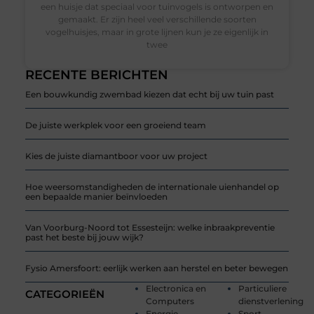
een huisje dat speciaal voor tuinvogels is ontworpen en
gemaakt. Er zijn heel veel verschillende soorten
vogelhuisjes, maar in grote lijnen kun je ze eigenlijk in
twee
RECENTE BERICHTEN
Een bouwkundig zwembad kiezen dat echt bij uw tuin past
De juiste werkplek voor een groeiend team
Kies de juiste diamantboor voor uw project
Hoe weersomstandigheden de internationale uienhandel op
een bepaalde manier beïnvloeden
Van Voorburg-Noord tot Essesteijn: welke inbraakpreventie
past het beste bij jouw wijk?
Fysio Amersfoort: eerlijk werken aan herstel en beter bewegen
Electronica en
Particuliere
CATEGORIEËN
Computers
dienstverlening
Energie
Sport