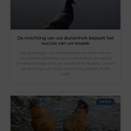
De inrichting van uw duivenhok bepaalt het
succes van uw kweek
Een goed begin van het kweekseizoen start met een
doordachte inrichting van uw duivenhok. Vooral het
kweekhok vraagt om rust, overzicht en hygiëne. Duiven
zijn gevoelig voor stress, zeker in de paartijd, en dat
heeft
DIEREN