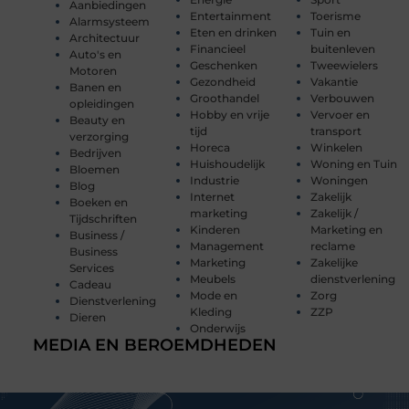
Aanbiedingen
Entertainment
Toerisme
Alarmsysteem
Eten en drinken
Tuin en
Architectuur
Financieel
buitenleven
Auto's en
Geschenken
Tweewielers
Motoren
Gezondheid
Vakantie
Banen en
Groothandel
Verbouwen
opleidingen
Hobby en vrije
Vervoer en
Beauty en
tijd
transport
verzorging
Horeca
Winkelen
Bedrijven
Huishoudelijk
Woning en Tuin
Bloemen
Industrie
Woningen
Blog
Internet
Zakelijk
Boeken en
marketing
Zakelijk /
Tijdschriften
Kinderen
Marketing en
Business /
Management
reclame
Business
Marketing
Zakelijke
Services
Meubels
dienstverlening
Cadeau
Mode en
Zorg
Dienstverlening
Kleding
ZZP
Dieren
Onderwijs
MEDIA EN BEROEMDHEDEN