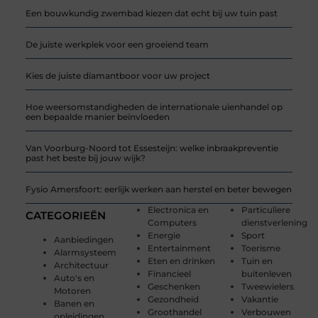
Een bouwkundig zwembad kiezen dat echt bij uw tuin past
De juiste werkplek voor een groeiend team
Kies de juiste diamantboor voor uw project
Hoe weersomstandigheden de internationale uienhandel op
een bepaalde manier beïnvloeden
Van Voorburg-Noord tot Essesteijn: welke inbraakpreventie
past het beste bij jouw wijk?
Fysio Amersfoort: eerlijk werken aan herstel en beter bewegen
Electronica en
Particuliere
CATEGORIEËN
Computers
dienstverlening
Energie
Sport
Aanbiedingen
Entertainment
Toerisme
Alarmsysteem
Eten en drinken
Tuin en
Architectuur
Financieel
buitenleven
Auto's en
Geschenken
Tweewielers
Motoren
Gezondheid
Vakantie
Banen en
Groothandel
Verbouwen
opleidingen