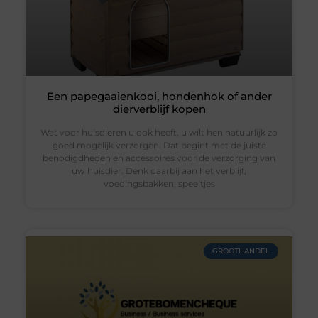
Een papegaaienkooi, hondenhok of ander
dierverblijf kopen
Wat voor huisdieren u ook heeft, u wilt hen natuurlijk zo
goed mogelijk verzorgen. Dat begint met de juiste
benodigdheden en accessoires voor de verzorging van
uw huisdier. Denk daarbij aan het verblijf,
voedingsbakken, speeltjes
GROOTHANDEL