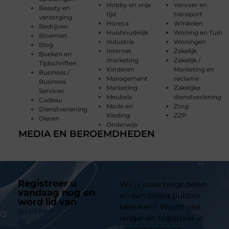
Hobby en vrije
Vervoer en
Beauty en
tijd
transport
verzorging
Horeca
Winkelen
Bedrijven
Huishoudelijk
Woning en Tuin
Bloemen
Industrie
Woningen
Blog
Internet
Zakelijk
Boeken en
marketing
Zakelijk /
Tijdschriften
Kinderen
Marketing en
Business /
Management
reclame
Business
Marketing
Zakelijke
Services
Meubels
dienstverlening
Cadeau
Mode en
Zorg
Dienstverlening
Kleding
ZZP
Dieren
Onderwijs
MEDIA EN BEROEMDHEDEN
Registreer u
Wil jij jouw blogs delen
vandaag nog en
en een breed publiek
word lid van
ons
bereiken? Wacht niet
platform
langer en registreer je