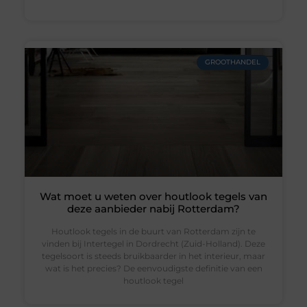
GROOTHANDEL
Wat moet u weten over houtlook tegels van
deze aanbieder nabij Rotterdam?
Houtlook tegels in de buurt van Rotterdam zijn te
vinden bij Intertegel in Dordrecht (Zuid-Holland). Deze
tegelsoort is steeds bruikbaarder in het interieur, maar
wat is het precies? De eenvoudigste definitie van een
houtlook tegel