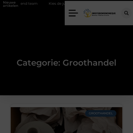
Nieuwe
nd team
Kies de juiste diamantboor voor uw project
Hoe weersom
artikelen
Categorie: Groothandel
GROOTHANDEL