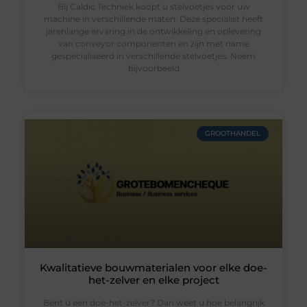
Bij Caldic Techniek koopt u stelvoetjes voor uw
machine in verschillende maten. Deze specialist heeft
jarenlange ervaring in de ontwikkeling en oplevering
van conveyor componenten en zijn met name
gespecialiseerd in verschillende stelvoetjes. Neem
bijvoorbeeld
GROOTHANDEL
Kwalitatieve bouwmaterialen voor elke doe-
het-zelver en elke project
Bent u een doe-het-zelver? Dan weet u hoe belangrijk