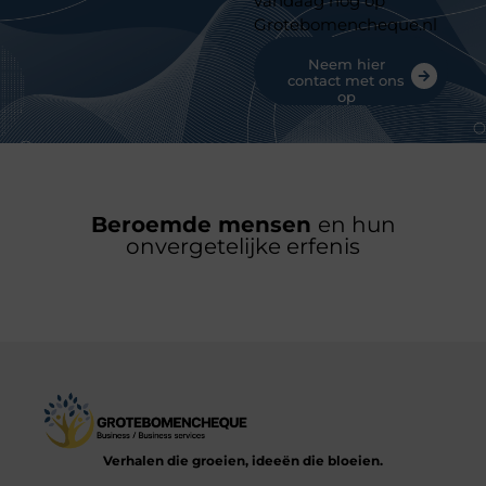
vandaag nog op
Grotebomencheque.nl
Neem hier
contact met ons
op
Beroemde mensen
en hun
onvergetelijke erfenis
Verhalen die groeien, ideeën die bloeien.