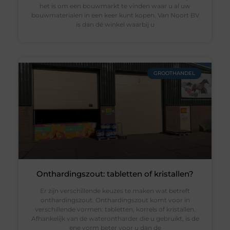
het is om een bouwmarkt te vinden waar u al uw
bouwmaterialen in een keer kunt kopen. Van Noort BV
is dan dé winkel waarbij u
GROOTHANDEL
Onthardingszout: tabletten of kristallen?
Er zijn verschillende keuzes te maken wat betreft
onthardingszout. Onthardingszout komt voor in
verschillende vormen: tabletten, korrels of kristallen.
Afhankelijk van de waterontharder die u gebruikt, is de
ene vorm beter voor u dan de