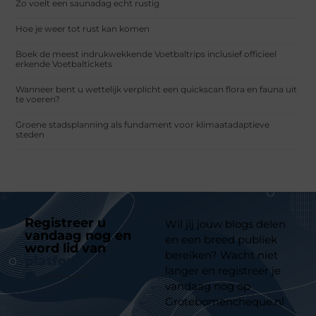
Zo voelt een saunadag echt rustig
Hoe je weer tot rust kan komen
Boek de meest indrukwekkende Voetbaltrips inclusief officieel
erkende Voetbaltickets
Wanneer bent u wettelijk verplicht een quickscan flora en fauna uit
te voeren?
Groene stadsplanning als fundament voor klimaatadaptieve
steden
Registreer u
Wil jij jouw blogs delen
vandaag nog en
en een breed publiek
word lid van
ons
bereiken? Wacht niet
platform
langer en registreer je
vandaag nog op
Grotebomencheque.nl