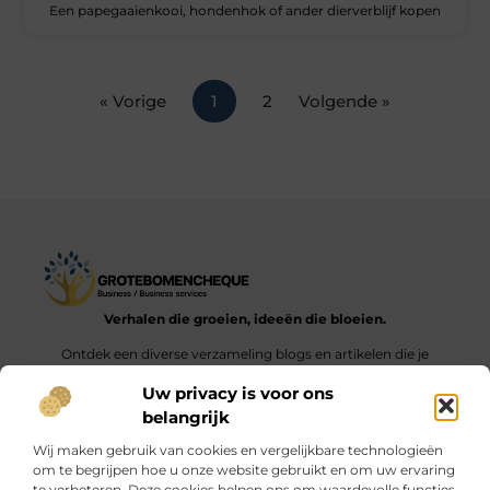
Een papegaaienkooi, hondenhok of ander dierverblijf kopen
« Vorige
1
2
Volgende »
Verhalen die groeien, ideeën die bloeien.
Ontdek een diverse verzameling blogs en artikelen die je
inspireren en aanzetten tot nieuwe inzichten en acties in het
Uw privacy is voor ons
dagelijks leven.
belangrijk
Bericht categorie
Wij maken gebruik van cookies en vergelijkbare technologieën
om te begrijpen hoe u onze website gebruikt en om uw ervaring
te verbeteren. Deze cookies helpen ons om waardevolle functies