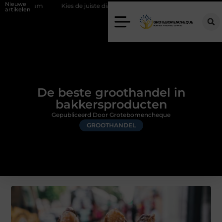
Nieuwe
Kies de juiste diamantboor voor uw project
Hoe weersomstandig
artikelen
De beste groothandel in
bakkersproducten
Gepubliceerd Door Grotebomencheque
GROOTHANDEL