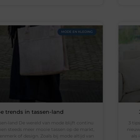
MODE EN KLEDING
e trends in tassen-land
sen-land De wereld van mode blijft continu
3 tip
men steeds meer mooie tassen op de markt,
nieuw
enmerk of design. Zoals bij mode altijd van
als 