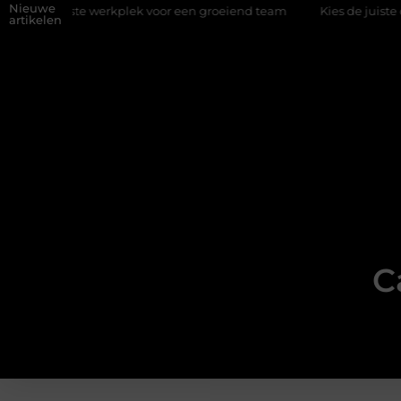
Nieuwe
ste werkplek voor een groeiend team
Kies de juiste diamantboor
artikelen
C