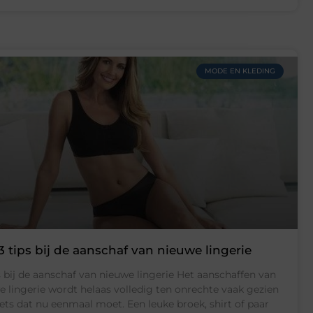
MODE EN KLEDING
3 tips bij de aanschaf van nieuwe lingerie
s bij de aanschaf van nieuwe lingerie Het aanschaffen van
e lingerie wordt helaas volledig ten onrechte vaak gezien
iets dat nu eenmaal moet. Een leuke broek, shirt of paar