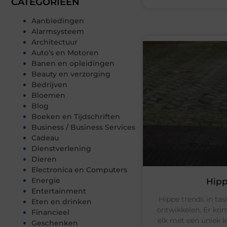
CATEGORIEËN
Aanbiedingen
Alarmsysteem
Architectuur
Auto's en Motoren
Banen en opleidingen
Beauty en verzorging
Bedrijven
Bloemen
Blog
Boeken en Tijdschriften
Business / Business Services
Cadeau
Dienstverlening
Dieren
Electronica en Computers
Energie
Hipp
Entertainment
Hippe trends in tas
Eten en drinken
ontwikkelen. Er ko
Financieel
elk met een uniek k
Geschenken