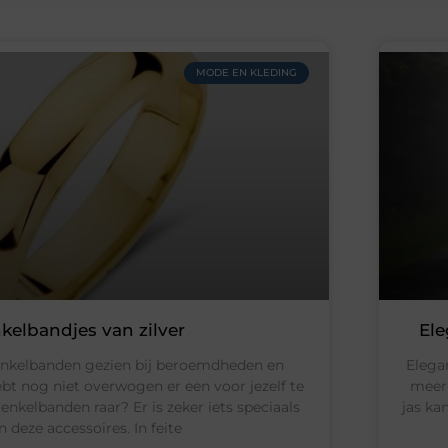
MODE EN KLEDING
kelbandjes van zilver
Ele
 enkelbanden gezien bij beroemdheden en
Elega
ebt nog niet overwogen er een voor jezelf te
meer 
 enkelbanden raar? Er is zeker iets speciaals
jas ka
n deze accessoires. In feite