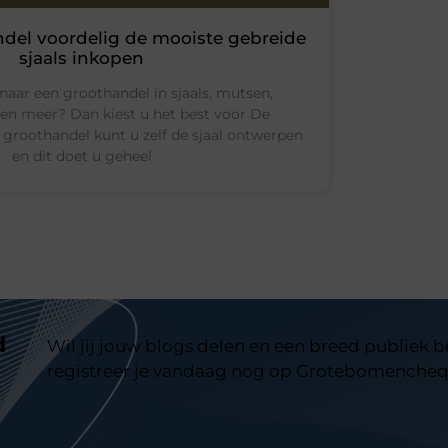
ndel voordelig de mooiste gebreide
sjaals inkopen
naar een groothandel in sjaals, mutsen,
n meer? Dan kiest u het best voor De
e groothandel kunt u zelf de sjaal ontwerpen
en dit doet u geheel
d
Wil jij jouw blogs delen en een breed publiek 
registreer je vandaag nog op Grotebomencheq