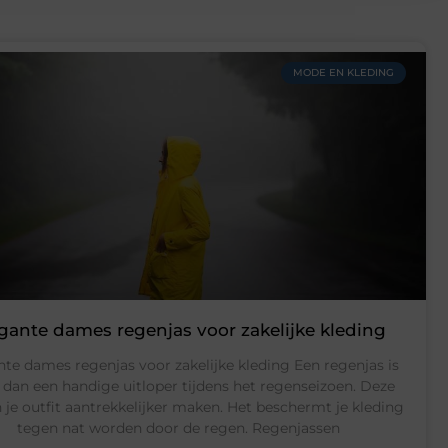
MODE EN KLEDING
gante dames regenjas voor zakelijke kleding
nte dames regenjas voor zakelijke kleding Een regenjas is
dan een handige uitloper tijdens het regenseizoen. Deze
n je outfit aantrekkelijker maken. Het beschermt je kleding
tegen nat worden door de regen. Regenjassen