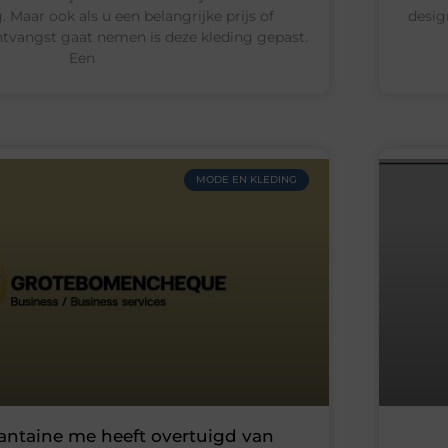
. Maar ook als u een belangrijke prijs of
design
ntvangst gaat nemen is deze kleding gepast.
Een
MODE EN KLEDING
antaine me heeft overtuigd van