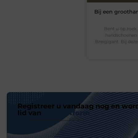
Bij een grootha
Bent u op zoek 
handschoenen e
Breigigant. Bij dez
Registreer u vandaag nog en wor
lid van
ons platform