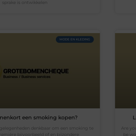
sprake is ontwikkelen
MODE EN KLEDING
nnenkort een smoking kopen?
L
de gelegenheden denkbaar om een smoking te
Are you
remière bijvoorbeeld of en bijzondere
be wo