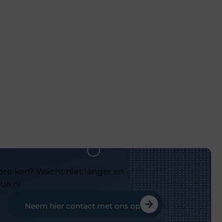
bereiken? Wacht niet langer en
ue.nl
Neem hier contact met ons op