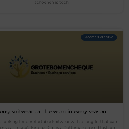
schoenen is toch
MODE EN KLEDING
ong knitwear can be worn in every season
 looking for comfortable knitwear with a long fit that can
rn year round? Kiro by Kim is a Rotterdam-based fashion