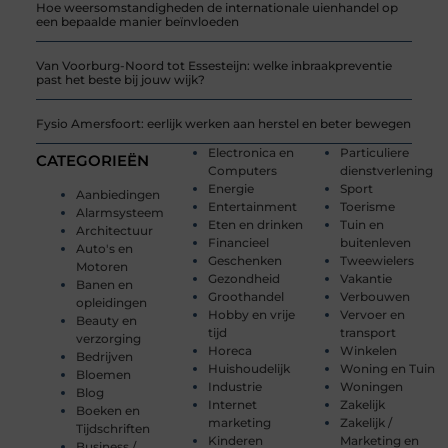
Hoe weersomstandigheden de internationale uienhandel op
een bepaalde manier beïnvloeden
Van Voorburg-Noord tot Essesteijn: welke inbraakpreventie
past het beste bij jouw wijk?
Fysio Amersfoort: eerlijk werken aan herstel en beter bewegen
Electronica en
Particuliere
CATEGORIEËN
Computers
dienstverlening
Energie
Sport
Aanbiedingen
Entertainment
Toerisme
Alarmsysteem
Eten en drinken
Tuin en
Architectuur
Financieel
buitenleven
Auto's en
Geschenken
Tweewielers
Motoren
Gezondheid
Vakantie
Banen en
Groothandel
Verbouwen
opleidingen
Hobby en vrije
Vervoer en
Beauty en
tijd
transport
verzorging
Horeca
Winkelen
Bedrijven
Huishoudelijk
Woning en Tuin
Bloemen
Industrie
Woningen
Blog
Internet
Zakelijk
Boeken en
marketing
Zakelijk /
Tijdschriften
Kinderen
Marketing en
Business /