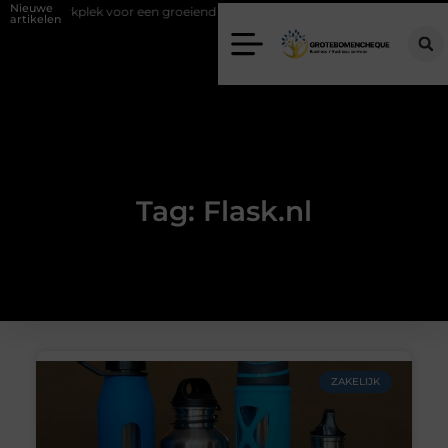
Nieuwe
uiste werkplek voor een groeiend team
Kies de juiste diamantboor v
artikelen
Tag: Flask.nl
ZAKELIJK