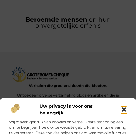
Beroemde mensen
en hun
onvergetelijke erfenis
Verhalen die groeien, ideeën die bloeien.
Ontdek een diverse verzameling blogs en artikelen die je
inspireren en aanzetten tot nieuwe inzichten en acties in het
Uw privacy is voor ons
dagelijks leven.
belangrijk
Bericht categorie
Wij maken gebruik van cookies en vergelijkbare technologieën
om te begrijpen hoe u onze website gebruikt en om uw ervaring
te verbeteren. Deze cookies helpen ons om waardevolle functies