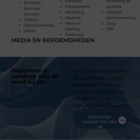
Kinderen
Marketing en
Business /
Management
reclame
Business
Marketing
Zakelijke
Services
Meubels
dienstverlening
Cadeau
Mode en
Zorg
Dienstverlening
Kleding
ZZP
Dieren
Onderwijs
MEDIA EN BEROEMDHEDEN
Registreer u
Wil jij jouw blogs delen
vandaag nog en
en een breed publiek
word lid van
ons
bereiken? Wacht niet
platform
langer en registreer je
vandaag nog op
Grotebomencheque.nl
Neem hier
contact met ons
op