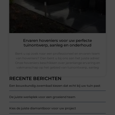
Ervaren hoveniers voor uw perfecte
tuinontwerp, aanleg en onderhoud
Bent u op zoek naar een professioneel en ervaren team
van hoveniers? Dan bent u bij ons aan het juiste adres!
Onze hoveniers beschikken over jarenlange ervaring en
vakmanschap op het gebied van tuinontwerp, aanleg
RECENTE BERICHTEN
Een bouwkundig zwembad kiezen dat echt bij uw tuin past
De juiste werkplek voor een groeiend team
Kies de juiste diamantboor voor uw project