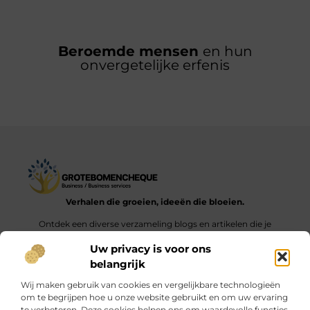
Beroemde mensen
en hun
onvergetelijke erfenis
Verhalen die groeien, ideeën die bloeien.
Ontdek een diverse verzameling blogs en artikelen die je
inspireren en aanzetten tot nieuwe inzichten en acties in het
Uw privacy is voor ons
dagelijks leven.
belangrijk
Bericht categorie
Wij maken gebruik van cookies en vergelijkbare technologieën
om te begrijpen hoe u onze website gebruikt en om uw ervaring
te verbeteren. Deze cookies helpen ons om waardevolle functies