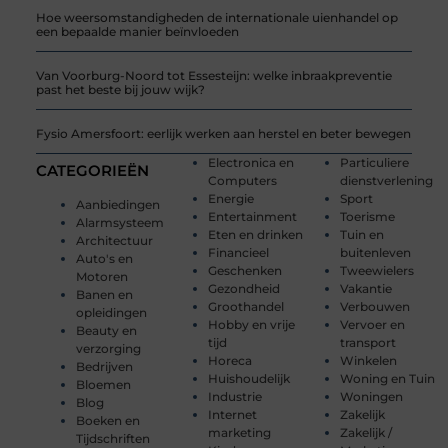
Hoe weersomstandigheden de internationale uienhandel op
een bepaalde manier beïnvloeden
Van Voorburg-Noord tot Essesteijn: welke inbraakpreventie
past het beste bij jouw wijk?
Fysio Amersfoort: eerlijk werken aan herstel en beter bewegen
Electronica en
Particuliere
CATEGORIEËN
Computers
dienstverlening
Energie
Sport
Aanbiedingen
Entertainment
Toerisme
Alarmsysteem
Eten en drinken
Tuin en
Architectuur
Financieel
buitenleven
Auto's en
Geschenken
Tweewielers
Motoren
Gezondheid
Vakantie
Banen en
Groothandel
Verbouwen
opleidingen
Hobby en vrije
Vervoer en
Beauty en
tijd
transport
verzorging
Horeca
Winkelen
Bedrijven
Huishoudelijk
Woning en Tuin
Bloemen
Industrie
Woningen
Blog
Internet
Zakelijk
Boeken en
marketing
Zakelijk /
Tijdschriften