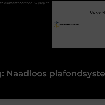
antboor voor uw project
Hoe weersomstandigheden de internat
Uit de M
g: Naadloos plafondsyst