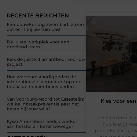
RECENTE BERICHTEN
Een bouwkundig zwembad kiezen
dat echt bij uw tuin past
De juiste werkplek voor een
groeiend team
Kies de juiste diamantboor voor uw
project
Hoe weersomstandigheden de
internationale uienhandel op een
bepaalde manier beïnvloeden
Van Voorburg-Noord tot Essesteijn:
Kies voor ee
welke inbraakpreventie past het
beste bij jouw wijk?
Het laten installe
Fysio Amersfoort: eerlijk werken
huis brengt vel
aan herstel en beter bewegen
plafondsysteem, zoa
een strakke en mo