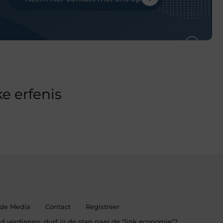
e erfenis
 de Media
Contact
Registreer
d verdienen: durf jij de stap naar de “link economie”?