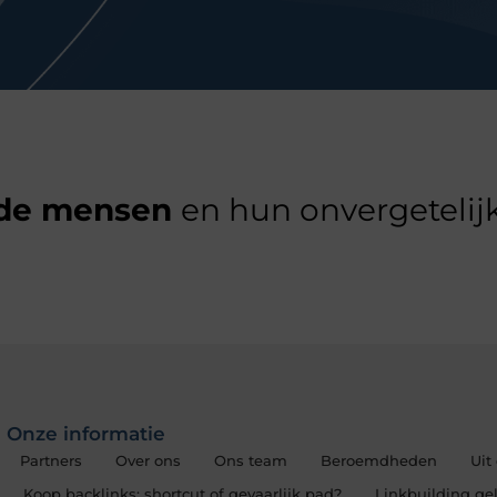
de mensen
en hun onvergetelijk
Onze informatie
Partners
Over ons
Ons team
Beroemdheden
Uit
Koop backlinks: shortcut of gevaarlijk pad?
Linkbuilding gel