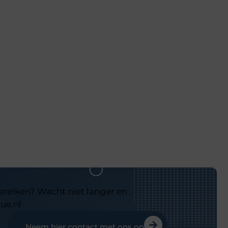
bereiken? Wacht niet langer en
ue.nl
Neem hier contact met ons op