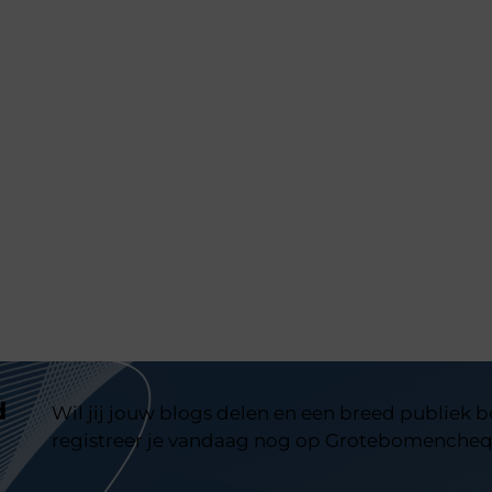
d
Wil jij jouw blogs delen en een breed publiek 
registreer je vandaag nog op Grotebomencheq