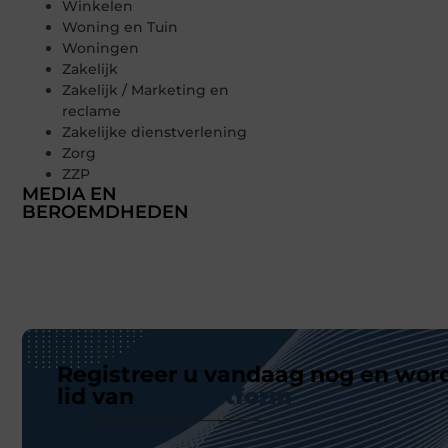
Winkelen
Woning en Tuin
Woningen
Zakelijk
Zakelijk / Marketing en
reclame
Zakelijke dienstverlening
Zorg
ZZP
MEDIA EN
BEROEMDHEDEN
Registreer u vandaag nog en wor
lid van
ons platform