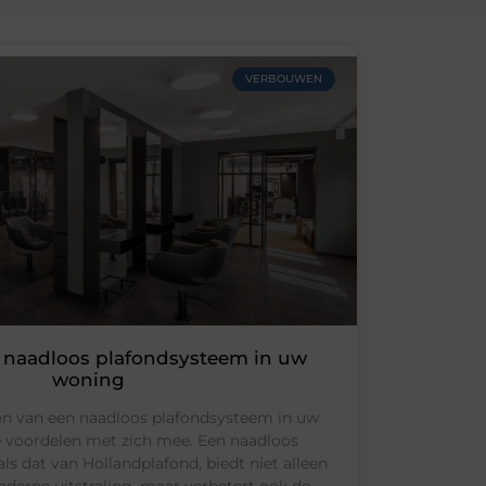
VERBOUWEN
n naadloos plafondsysteem in uw
woning
ren van een naadloos plafondsysteem in uw
e voordelen met zich mee. Een naadloos
ls dat van Hollandplafond, biedt niet alleen
derne uitstraling, maar verbetert ook de